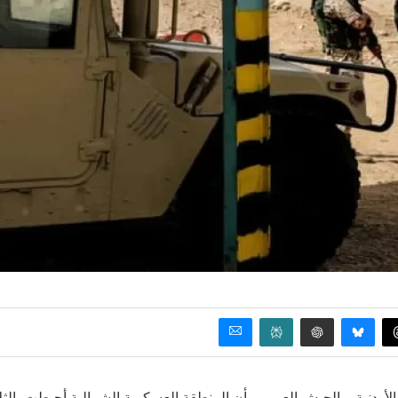
دنية – الجيش العربي، بأن المنطقة العسكرية الشمالية أحبطت، الثلا