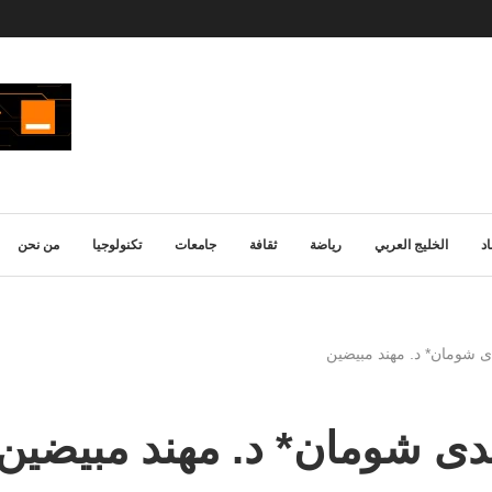
د
الخليج العربي
رياضة
ثقافة
جامعات
تكنولوجيا
من نحن
ى شومان* د. مهند مبيضين
دى شومان* د. مهند مبيضين