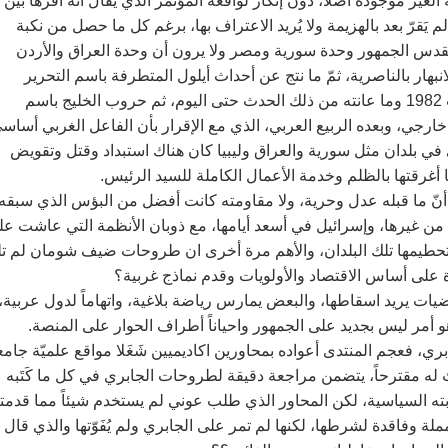
غير موجوده أصلاً، دون إنكار لواقعة المؤتمر الذي يُقال أنه أقرها بين
ر الذي لم يَقرّ بعد بالهزيمة ولا يُريد الاعتراف بها، برغم كل ما حصل من نكبة
يُقدس الجمهور وحدة سورية ومصر ولا يرون أن وحدة العراق والأردن
نبهار بالناصرية، ثمّ ما نتج عن أحداث أيلول المتطرفة باسم التحرير
والدعوة لإسقاط بلد عربي بحجة تحرير فلسطين، ثمّ احتلال بيروت 1982 وما عانته من ذلك الحدث حتى اليوم، ثم حروب الخليج باسم
 المشروع الفارسي، وأخيراً احتلال العراق 2004 بفعل خارجي، وبعده الربيع العربي، الذي مع الإقرار بأن الفاعل الغربي أسا
ي في بلدان مثل سورية والعراق وليبيا كان هناك استبداد وقتل وتقويض
أغرقتها بالظلم وخدمة الأعمال الكاملة للسيد الرئيس.
عني أنّ ما قبله عدل وحرية، ولا مقاومته كانت أفضل من البؤس الذي سبقه
من غيرها، وإسرائيل في أسعد أيامها، مع ذوبان الأنظمة التي عاشت عل
 تحطيمها تلك البلدان، والأهم مرة أخرى ان طروحات ضيف شومان لم تل
 على أساس الاقتصاد والأولويات وقدم نماذج غربية؟
ات يريد اسقاطها، والبعض يمارس رياضة بلاغية، واتهاماً لدول عربية،
 أمر ليس بجديد على الجمهور واحياناً أطراف الحوار على المنصة.
ابري، فعجم المنتدى أعواده بمحاورين اكاديميين شَغَلا مواقع علميّة جامع
ُ له مقترحاً، يتضمن مراجعة دقيقة لطروحات الجابري في كل ما كَتَبه
 السياسية، لكن المحاور الذي طلب عوني لم يستخدم شيئاً مما قدمته
لة وفاقدة لشرطها، لكنها لم تمر على الجابري ولم يُفَوّتها والذي قال