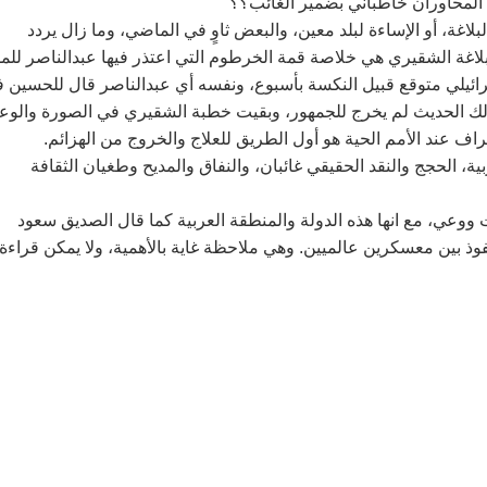
المحاوران خاطباني بضمير الغائب؟؟
اغة، أو الإساءة لبلد معين، والبعض ثاوٍ في الماضي، وما زال يردد
غة الشقيري هي خلاصة قمة الخرطوم التي اعتذر فيها عبدالناصر للم
ائيلي متوقع قبيل النكسة بأسبوع، ونفسه أي عبدالناصر قال للحسين 
الحديث لم يخرج للجمهور، وبقيت خطبة الشقيري في الصورة والوع
راف عند الأمم الحية هو أول الطريق للعلاج والخروج من الهزائم.
ة، الحجج والنقد الحقيقي غائبان، والنفاق والمديح وطغيان الثقافة
ت ووعي، مع انها هذه الدولة والمنطقة العربية كما قال الصديق سعود
وذ بين معسكرين عالميين. وهي ملاحظة غاية بالأهمية، ولا يمكن قراءة