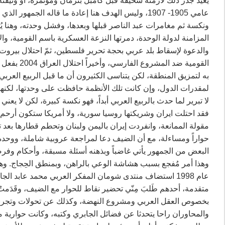
يعيد جذر ذلك لأزمنة سحيقة قبل كامبل بنرمان ومؤتمره، أو وثيقته ال
عامي 1905- 1907، وليس الهدف هنا إعادة ما قاله الجمهو
ونكسة ثم مغامرات عبد الناصر قبلها وبعدها، وفشل وحدته، وهنا 
المزامنة لدولة الوحدة، دمرتها النزعة العسكرية باسم القومية، والا
القومية ضد
به لتمزيق المنطقة، لكن يتناسى الكثيرون أن ما قبل الربيع العرب
لمقدرات الدول، وإن كانت تلك الأنظمة حافظت على وحدتها، لكنها 
لا تبرير لما حدث بالربيع العربي أبداً، فهو نكسة كبيرة، لكن لا ي
فقد احتلت ايران وشريكتها روسيا سورية، ولا أمريكا ستكون أرحم 
مقولة الممانعة، وانفردت إيران باليمن ولبنان وتحطم قطارها بعد
حواراً ومساءلة، مع أن الضيف دعا لمراجعة عروبية شاملة، ووحدة
البعض من الجمهور يأتي غاضباً وبذهنه أسئلة مسبقة، وأحكام وفرضي
وهذا أمر مُفجع بسبب هشاشة الوعي بالراهن، وبمنطق الحِجاج. وهو
عام 1998 استضاف منتدى شومان المفكر العربي محمد عابد الج
متقدمة، أحدهم طَلبَ مِنّي تحضير نقاط للحوار مع الضيف، وقَدَمت
بخصوص العقل العربي ومشروع النهضة، وكذلك عن تحولات وتجربته
والمحاوران راحا يتحدثا عن فضائل الجابري وكتبه، وكانت حوارية مم