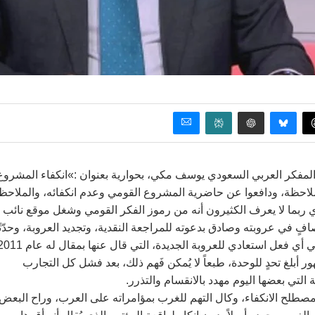
فكر العربي السعودي يوسف مكي، بحوارية بعنوان :»انكفاء المشروع
ملاحظة، ودافعوا عن حاضرية المشروع القومي وعدم انكفائه، والملاحظ
ذي ربما لا يعرف الكثيرون أنه من رموز الفكر القومي وشغل موقع نائب
 في عروبته وصادق بدعوته للمراجعة النقدية، وتجديد العروبة، وحدّثَن
في البداية بأن بلاد الشام بمفهومها التاريخي هي الطريق والبداية في أي فعل استعادي للعروبة الجديدة، التي قال عنها بمق
ر أبلغ تحدٍ للوحدة، طبعاً لا يُمكن فَهم ذلك، بعد فشل كل التجارب
ة التي بعضها اليوم مهدد بالانقسام والتذرر.
صطلح الانكفاء، وكال التهم للغرب بمؤامراته على العرب، وراح البعض