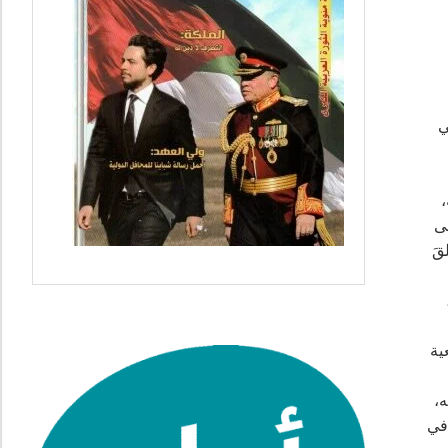
سي
،
ى
قَ
ية
،
 في