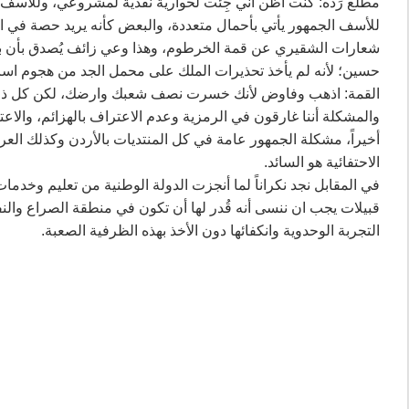
مطلع رَده: كنت أظن أني جِئت لحوارية نقدية لمشروعي، وللأسف 
للأسف الجمهور يأتي بأحمال متعددة، والبعض كأنه يريد حصة في البل
شعارات الشقيري عن قمة الخرطوم، وهذا وعي زائف يُصدق بأن بلا
حسين؛ لأنه لم يأخذ تحذيرات الملك على محمل الجد من هجوم اسر
القمة: اذهب وفاوض لأنك خسرت نصف شعبك وارضك، لكن كل ذلك 
والمشكلة أننا غارقون في الرمزية وعدم الاعتراف بالهزائم، والاعت
أخيراً، مشكلة الجمهور عامة في كل المنتديات بالأردن وكذلك العربي
الاحتفائية هو السائد.
في المقابل نجد نكراناً لما أنجزت الدولة الوطنية من تعليم وخدما
قبيلات يجب ان ننسى أنه قُدر لها أن تكون في منطقة الصراع والنف
التجربة الوحدوية وانكفائها دون الأخذ بهذه الظرفية الصعبة.