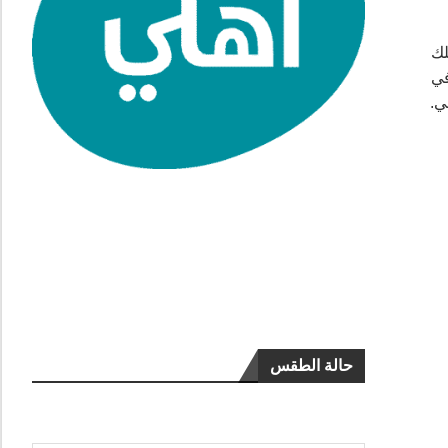
لك
في
ي.
حالة الطقس