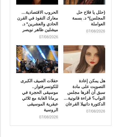
{حلل يا فلاح حل
الحروب الاقتصادية…
المجلس}* د. بسمة
معارك النفوذ في القرن
العواملة
الحادي والعشرين* د.
ميشلين ظاهر نويصر
07/08/2026
07/08/2026
هل يمكن إعادة
​حفلات الصيف الكبرى
التصويت على مادة
للكونسرفتوار..
سبق أن أقرها مجلس
موسيقى الحجرة في
النواب؟ قراءة قانونية…
برمانا الغابة مع ثلاثي
الدكتورة دانييلا القرعان
عبقرية الموسيقى
الروسية
07/08/2026
07/08/2026