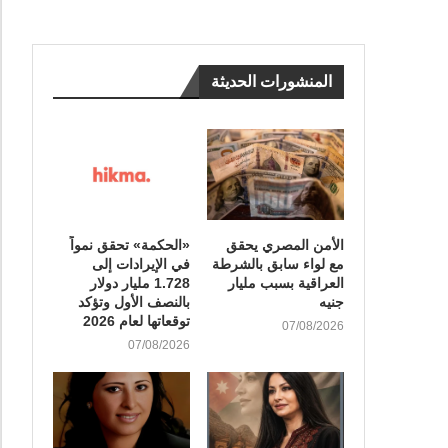
المنشورات الحديثة
الأمن المصري يحقق
«الحكمة» تحقق نمواً
مع لواء سابق بالشرطة
في الإيرادات إلى
العراقية بسبب مليار
1.728 مليار دولار
جنيه
بالنصف الأول وتؤكد
توقعاتها لعام 2026
07/08/2026
07/08/2026