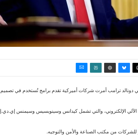
يركي دونالد ترامب أمرت شركات أميركية تقدم برامج تُستخدم في تصميم
لآلي الإلكتروني، والتي تشمل كيدانس وسينوبسيس وسيمنس إي.دي.إي
 للشركات من مكتب الصناعة والأمن والتوجيه.