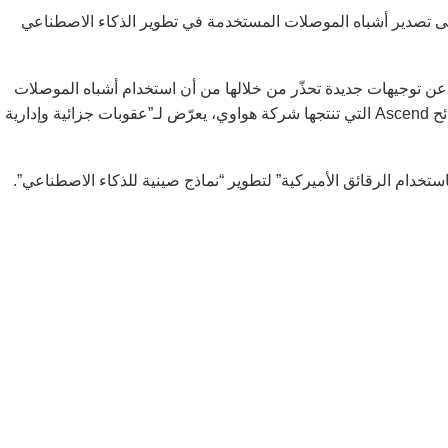
 تصدير أشباه الموصلات المستخدمة في تطوير الذكاء الاصطناعي
ة عن توجيهات جديدة تحذّر من خلالها من أن استخدام أشباه الموصلات
المتطورة صينية الصنع في مجال الذكاء الاصطناعي، خصوصا شرائح Ascend التي تنتجها شركة هواوي، يعرّض لـ”عقوبات جزائية وإدارية
تخدام الرقائق الأميركية” لتطوير “نماذج صينية للذكاء الاصطناعي”.