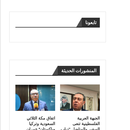
تابعونا
المنشورات الحديثة
الجبهة العربية
اتفاق مكة الثلاثي
الفلسطينية تنعى
السعودية وتركيا
السفير والمناضل “دياب
وباكستان* عمران