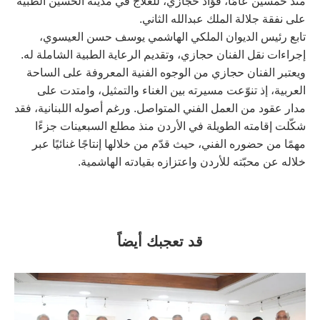
منذ خمسين عامًا، فؤاد حجازي، للعلاج في مدينة الحسين الطبية
على نفقة جلالة الملك عبدالله الثاني.
تابع رئيس الديوان الملكي الهاشمي يوسف حسن العيسوي،
إجراءات نقل الفنان حجازي، وتقديم الرعاية الطبية الشاملة له.
ويعتبر الفنان حجازي من الوجوه الفنية المعروفة على الساحة
العربية، إذ تنوّعت مسيرته بين الغناء والتمثيل، وامتدت على
مدار عقود من العمل الفني المتواصل. ورغم أصوله اللبنانية، فقد
شكّلت إقامته الطويلة في الأردن منذ مطلع السبعينات جزءًا
مهمًا من حضوره الفني، حيث قدّم من خلالها إنتاجًا غنائيًا عبر
خلاله عن محبّته للأردن واعتزازه بقيادته الهاشمية.
قد تعجبك أيضاً