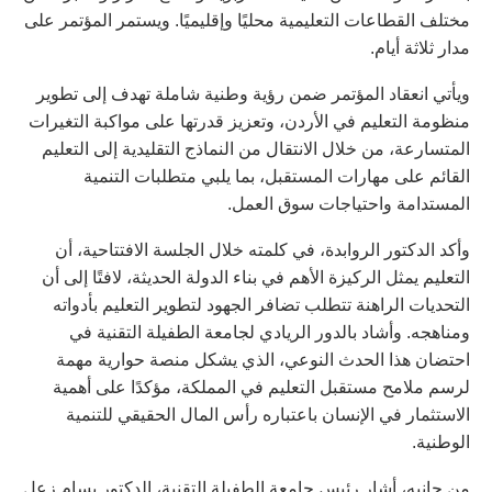
مختلف القطاعات التعليمية محليًا وإقليميًا. ويستمر المؤتمر على
مدار ثلاثة أيام.
ويأتي انعقاد المؤتمر ضمن رؤية وطنية شاملة تهدف إلى تطوير
منظومة التعليم في الأردن، وتعزيز قدرتها على مواكبة التغيرات
المتسارعة، من خلال الانتقال من النماذج التقليدية إلى التعليم
القائم على مهارات المستقبل، بما يلبي متطلبات التنمية
المستدامة واحتياجات سوق العمل.
وأكد الدكتور الروابدة، في كلمته خلال الجلسة الافتتاحية، أن
التعليم يمثل الركيزة الأهم في بناء الدولة الحديثة، لافتًا إلى أن
التحديات الراهنة تتطلب تضافر الجهود لتطوير التعليم بأدواته
ومناهجه. وأشاد بالدور الريادي لجامعة الطفيلة التقنية في
احتضان هذا الحدث النوعي، الذي يشكل منصة حوارية مهمة
لرسم ملامح مستقبل التعليم في المملكة، مؤكدًا على أهمية
الاستثمار في الإنسان باعتباره رأس المال الحقيقي للتنمية
الوطنية.
من جانبه، أشار رئيس جامعة الطفيلة التقنية، الدكتور بسام زعل