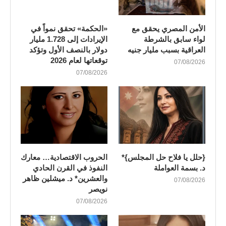
الأمن المصري يحقق مع
«الحكمة» تحقق نمواً في
لواء سابق بالشرطة
الإيرادات إلى 1.728 مليار
العراقية بسبب مليار جنيه
دولار بالنصف الأول وتؤكد
توقعاتها لعام 2026
07/08/2026
07/08/2026
{حلل يا فلاح حل المجلس}*
الحروب الاقتصادية… معارك
د. بسمة العواملة
النفوذ في القرن الحادي
والعشرين* د. ميشلين ظاهر
07/08/2026
نويصر
07/08/2026