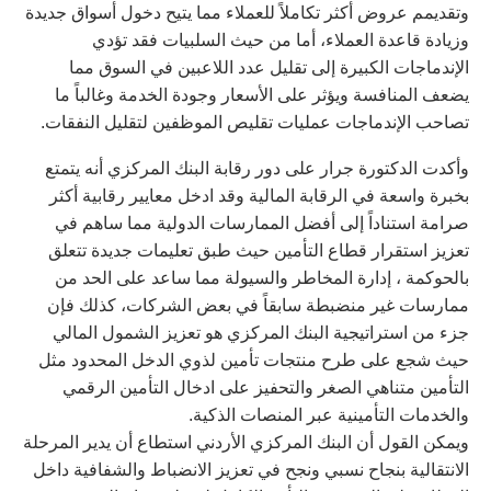
وتقديمم عروض أكثر تكاملاً للعملاء مما يتيح دخول أسواق جديدة
وزيادة قاعدة العملاء، أما من حيث السلبيات فقد تؤدي
الإندماجات الكبيرة إلى تقليل عدد اللاعبين في السوق مما
يضعف المنافسة ويؤثر على الأسعار وجودة الخدمة وغالباً ما
تصاحب الإندماجات عمليات تقليص الموظفين لتقليل النفقات.
وأكدت الدكتورة جرار على دور رقابة البنك المركزي أنه يتمتع
بخبرة واسعة في الرقابة المالية وقد ادخل معايير رقابية أكثر
صرامة استناداً إلى أفضل الممارسات الدولية مما ساهم في
تعزيز استقرار قطاع التأمين حيث طبق تعليمات جديدة تتعلق
بالحوكمة ، إدارة المخاطر والسيولة مما ساعد على الحد من
ممارسات غير منضبطة سابقاً في بعض الشركات، كذلك فإن
جزء من استراتيجية البنك المركزي هو تعزيز الشمول المالي
حيث شجع على طرح منتجات تأمين لذوي الدخل المحدود مثل
التأمين متناهي الصغر والتحفيز على ادخال التأمين الرقمي
والخدمات التأمينية عبر المنصات الذكية.
ويمكن القول أن البنك المركزي الأردني استطاع أن يدير المرحلة
الانتقالية بنجاح نسبي ونجح في تعزيز الانضباط والشفافية داخل