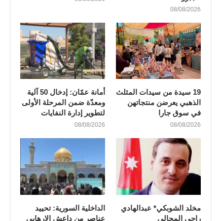
08/08/2026
19 سيدة من سيدات المثلث
أمانة عمّان: إدخال 50 آلية
الذهبي يعرضن منتجاتهن
ومعدّة ضمن المرحلة الأولى
في سوق جارا
لتطوير إدارة النفايات
08/08/2026
08/08/2026
مخلد الشوبكي* عبدالهادي
الداخلية السورية: تحييد
راجي المجالي
عناصر من داعش الإرهابي