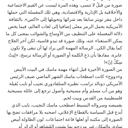
صورة من قبلُ لا تنسى، وهذه المرة ليست عن القيم الاجتماعية
والأخلاقية بل الإدارية والاقتصادية، وهي تلك المغسلة التي حملها
داخل مقر تويتر سابقا بعد شرائها وتحويلها إلى «اكس». بالثقافة
الأمريكية يحمل الرمز معنًى إضافيا إلى لغات العالم، فيما يخص
دلالة المغسلة على التنظيف من الأوساخ والشوائب بمعنى كل ما
يمكن الاستغناء عنه، وتلك صورة قد تبدو قاسية، لكن آخر العلاج
كما يقال الكي.. الرسالة المهمة التي يراد لها أن تبقى ولا تكون
عابرة، مفادها بأن دَعِ الكلمة أو الصورة أو الرسالة ترسخ، «لِتِتْ
سِنْكْ إنْ»!
من الصورة الأخيرة قبل انتهاء مهمة ماسك في البيت الأبيض
و»دووج» كانت اصطحاب ماسك الشهر الماضي ضيف الرئيس
الأمريكي دونالد ترامب، نظيره السلفادوري نجيب أو نايب بُقيلة
وهو من أب مسلم وأم مسيحية وأصول ترجع إلى عائلة مسيحية
فلسطينية من القدس وبيت لحم.
بقميصه وسرواله البسيط اصطحب ماسك النجيب، نايب الذي
أبدع قبل السياسة بالقطاع الإعلاني، اصحبه بلا مرافقات تضج بها
الصورة إلى مكتبه أو لعلها قاعة اجتماعات. لون الطاولة أبيض
سادة، والمكان غير مزدحم بما يشتت المُشاهد أو الزائر أو