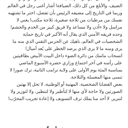
الضيف. والأبلغ من كل ذلك، الضيافة! أشار أغنى رجل في العالم
وربما في التاريخ إلى مضيفه الرئيس بأن تفضل، اختر ما تشتهيه
نفسك من مرطبات من ثلاجة صغيرة، ثلاجة مكتب! يعني لا
مراسل ولا «آذن ولا مساعد ولا فريق كبير من الخدم والحشم!
وحده فريقه الأمني الذي يقال أنه الأكبر في تاريخ حماية
الشخصيات في العالم، ناهيك عن الحرس التقني الذي منه ما
يرى ومنه ما لا يرى الذي يرصد الخطر على بُعد أميال!
انسحاب ماسك من دائرة الضوء داخل البيت الأبيض بطاقيتين
على رأسه في آخر اجتماع وزاري حضره الأسبوع الماضي
بمناسبة المئة يوم الأولى على ولاية ترامب الثانية، ترك صورا لا
تنسى منها المغسلة والثلاجة.
بعض القضايا الشخصية، المهنية أو الوطنية، لا تحل إلا بهتين
الصورتين ولا حاجة لأي منها لا لتأطير ولا لتنظير، ولا لتوزير ولا
لتبرير. لا أحد منا يملك ترف التسويف ولا إعادة تجريب المجرّب!