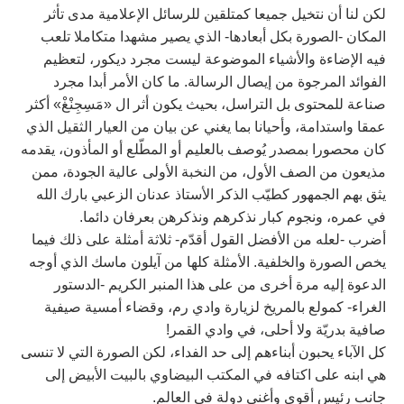
لكن لنا أن نتخيل جميعا كمتلقين للرسائل الإعلامية مدى تأثر
المكان -الصورة بكل أبعادها- الذي يصير مشهدا متكاملا تلعب
فيه الإضاءة والأشياء الموضوعة ليست مجرد ديكور، لتعظيم
الفوائد المرجوة من إيصال الرسالة. ما كان الأمر أبدا مجرد
صناعة للمحتوى بل التراسل، بحيث يكون أثر ال «مَسِجِنْغْ» أكثر
عمقا واستدامة، وأحيانا بما يغني عن بيان من العيار الثقيل الذي
كان محصورا بمصدر يُوصف بالعليم أو المطّلع أو المأذون، يقدمه
مذيعون من الصف الأول، من النخبة الأولى عالية الجودة، ممن
يثق بهم الجمهور كطيّب الذكر الأستاذ عدنان الزعبي بارك الله
في عمره، ونجوم كبار نذكرهم ونذكرهن بعرفان دائما.
أضرب -لعله من الأفضل القول أقدّم- ثلاثة أمثلة على ذلك فيما
يخص الصورة والخلفية. الأمثلة كلها من آيلون ماسك الذي أوجه
الدعوة إليه مرة أخرى من على هذا المنبر الكريم -الدستور
الغراء- كمولع بالمريخ لزيارة وادي رم، وقضاء أمسية صيفية
صافية بدريّة ولا أحلى، في وادي القمر!
كل الآباء يحبون أبناءهم إلى حد الفداء، لكن الصورة التي لا تنسى
هي ابنه على اكتافه في المكتب البيضاوي بالبيت الأبيض إلى
جانب رئيس أقوى وأغنى دولة في العالم.