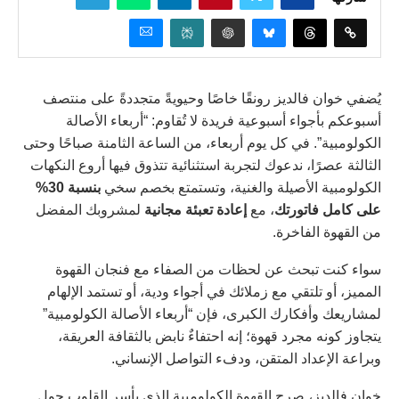
يُضفي خوان فالديز رونقًا خاصًا وحيويةً متجددةً على منتصف
أسبوعكم بأجواء أسبوعية فريدة لا تُقاوم: “أربعاء الأصالة
الكولومبية”. في كل يوم أربعاء، من الساعة الثامنة صباحًا وحتى
الثالثة عصرًا، ندعوك لتجربة استثنائية تتذوق فيها أروع النكهات
الكولومبية الأصيلة والغنية، وتستمتع بخصم سخي
بنسبة 30%
على كامل فاتورتك
، مع
إعادة تعبئة مجانية
لمشروبك المفضل
من القهوة الفاخرة.
سواء كنت تبحث عن لحظات من الصفاء مع فنجان القهوة
المميز، أو تلتقي مع زملائك في أجواء ودية، أو تستمد الإلهام
لمشاريعك وأفكارك الكبرى، فإن “أربعاء الأصالة الكولومبية”
يتجاوز كونه مجرد قهوة؛ إنه احتفاءٌ نابض بالثقافة العريقة،
وبراعة الإعداد المتقن، ودفء التواصل الإنساني.
خوان فالديز، صرح القهوة الكولومبية الذي يأسر القلوب حول