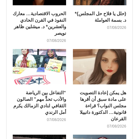
{حلل يا فلاح حل المجلس}*
الحروب الاقتصادية… معارك
د. بسمة العواملة
النفوذ في القرن الحادي
والعشرين* د. ميشلين ظاهر
07/08/2026
نويصر
07/08/2026
هل يمكن إعادة التصويت
“التفاعل بين الرياضة
على مادة سبق أن أقرها
والأدب تحدٍّ مهم” الصالون
مجلس النواب؟ قراءة
الثقافي لنادي الزمالك يكرم
قانونية… الدكتورة دانييلا
أمل الرندي
القرعان
07/08/2026
07/08/2026