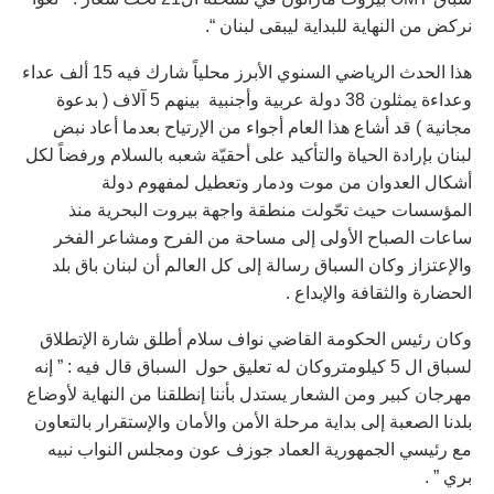
نركض من النهاية للبداية ليبقى لبنان “.
هذا الحدث الرياضي السنوي الأبرز محلياً شارك فيه 15 ألف عداء
وعداءة يمثلون 38 دولة عربية وأجنبية بينهم 5 آلاف ( بدعوة
مجانية ) قد أشاع هذا العام أجواء من الإرتياح بعدما أعاد نبض
لبنان بإرادة الحياة والتأكيد على أحقيّة شعبه بالسلام ورفضاً لكل
أشكال العدوان من موت ودمار وتعطيل لمفهوم دولة
المؤسسات حيث تحّولت منطقة واجهة بيروت البحرية منذ
ساعات الصباح الأولى إلى مساحة من الفرح ومشاعر الفخر
والإعتزاز وكان السباق رسالة إلى كل العالم أن لبنان باق بلد
الحضارة والثقافة والإبداع .
وكان رئيس الحكومة القاضي نواف سلام أطلق شارة الإتطلاق
لسباق ال 5 كيلومتروكان له تعليق حول السباق قال فيه : ” إنه
مهرجان كبير ومن الشعار يستدل بأننا إنطلقنا من النهاية لأوضاع
بلدنا الصعبة إلى بداية مرحلة الأمن والأمان والإستقرار بالتعاون
مع رئيسي الجمهورية العماد جوزف عون ومجلس النواب نبيه
بري ” .