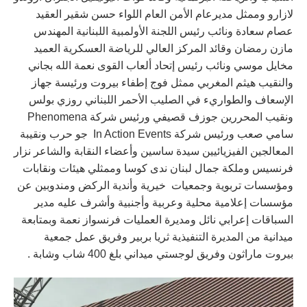
لازارو وممثل مديرعام الأمن العام اللواء حسن شقير العقيد
عصام سعادة ونائب رئيس اللجنة الأولمبية اللبنانية المهندس
مازن رمضان وقائد المركز العالي للرياضة العسكرية العميد
مخايل موسي ونائب رئيس إتحاد ألعاب القوى نعمة الله بجاني
والنقيب هيثم المغربي ممثل فوج إطفاء بيروت ورئيسة جهاز
الإسعاف والطواريء في الصليب الأحمر اللبناني روزي بولس
ونقيب المحررين جوزف قصيفي ورئيس شركة Phenomena
سامي صعب ورئيس شركة In Action Events جو حرب ونقيبة
المعالجين الفيزيائيين سيدة ساسين وأعضاء النقابة والشاعر نزار
فرنسيس وملكة جمال لبنان ندى كوسا وممثلي هيئات ونقابات
ومؤسسات تربوية وجمعيات خيرية وأندية الركض ومندوبين عن
مؤسسات إعلامية محلية وعربية وأجنبية وأشرف عليه مدير
السباقات إعرابي نائل ومديرة العمليات فرنسواز نعمة وبمتابعة
ميدانية من المديرة التنفيذية ثريا بربير وفريق عمل جمعية
بيروت ماراثون وفريق لوجستي ميداني بلغ 400 شاب وشابة .