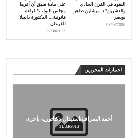
النفوذ في القرن الحادي
على مادة سبق أن أقرها
والعشرين* د. ميشلين ظاهر
مجلس النواب؟ قراءة
نويصر
قانونية… الدكتورة دانييلا
القرعان
07/08/2026
07/08/2026
اختيارات المحررين
أحمد الصراف/استبدال دكتاتورية بأخرى
11/03/2013