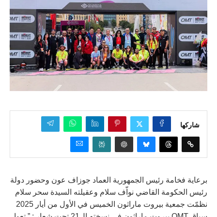
شاركها
برعاية فخامة رئيس الجمهورية العماد جوزاف عون وحضور دولة
رئيس الحكومة القاضي نواّف سلام وعقيلته السيدة سحر سلام
نظمّت جمعية بيروت ماراثون الخميس في الأول من أيار 2025
سباق OMT بيروت ماراثون في نسخته ال21 تحت شعار : ” تعوا