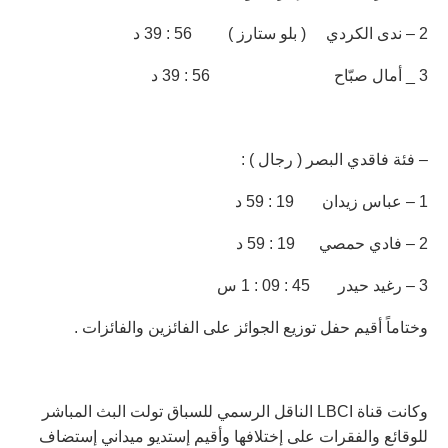
2 – ندى الكردي ( بلو ستارز ) 56 : 39 د
3 _ أمال صبّاح 56 : 39 د
– فئة فاقدي البصر ( رجال ) :
1 – عباس زيدان 19 : 59 د
2 – فادي حمصي 19 : 59 د
3 – رغيد حيدر 45 : 09 : 1 س
وختاماً أقيم حفل توزيع الجوائز على الفائزين والفائزات .
وكانت قناة LBCI الناقل الرسمي للسباق تولت البث المباشر
للوقائع والفقرات على إختلافها وأقيم إستديو ميداني إستضاف