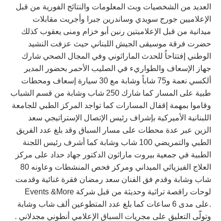
العديد من الشخصيات وبث المعلومات والنتائج الفورية من قبل
الإعلاميين جورج سويدي وساندرين جبرا وأجريت مقابلات
ميدانية من قبل الإعلاميتين رنين أبو خزام ومنى يعقوب كذلك
حضرت فرقة موسيقى الجيش اللبناني حيث عزفت النشيد
الوطني إفتتاحاُ للحدث الماراثوني وفي المجال الصحي شارك
جهاز الإسعاف والطواريء في الصليب الأحمر بحضور المدير
ألكسي نعمة و75 شاباً وشابة مع 30 سيارة إسعاف ومحطات
طبية على المسار كما شارك 250 شاب وشابة من قسم الشباب
وقاموا بمهمة إقفال المسارات كما تواجد المركز الطبي للجامعة
اللبنانية الأميركية بإشراف رئيس الإتصال الإستراتيجي سعد
الزين عبر عدة محطات على مسار السباق وقد بلغ عدد الفريق
الطبي والتمريضي 100 شاب وشابة كما أشرف رئيس اللجنة
الطبية في جمعية بيروت ماراثون الدكتور جهاد حداد على مركز
العلاج الفيزيائي الميداني ومركز فحص المنشطات وعاونه 80
شاب وشابة وقدم فق الفنان سعد رمضان فقرة غنائية وقدمت
لوحات راقصة تراثية وحديثة من قبل شركة Events &More
.على مدى 6 ساعات كما بلغ عدد المتطوعين ألف شاب وشابة
وتولّى التعليق على مجريات السباق الإعلامي أنطوني مجدلاني .