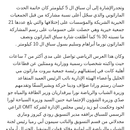
وتجدرالإشارة إلى أن سباق ال 5 كيلومتر كان خاتمة الحدث
الماراثوني والذي سجّل أعلى نسبة مشاركة من قبل الجمعيات
الخيرية الشريكة والمؤسسات على إختلافها والتي بلغ عددها 21
جمعية خيرية وهي حصلت على حسومات على رسم المشاركة
ما نسبته 30 % كما أطلقت شارة سباق الماراثون ونصف
الماراثون نورما أبراهام وسليم بسول سباق ال 10 كيلومتر .
وكان هذا العرس الرياضي تواصل على مدى أكثر من 7 ساعات
حيث واكبته شخصيات رسمية ووزارية وممثلين عن قطاعات
أهلية كانت في إستقبالهم رئيسة جمعية بيروت ماراثون مي
الخليل وأعضاء الهيئة الإدارية نائب الرئيس العميد المتقاعد
حسان رستم ورادا صوّاف ودينا حركة وبشيرالسقّا وتقدمهم
وزيرة الشباب والرياضة نورا بيرقداريان وزير الطاقة والمياه جو
صدّي وزيرة الشؤون الإجتماعية حنين السيد وزيرة السياحة لورا
لحود وحكمت أبو زيد رئيس مجلس الإدارة لشركة OMT الراعي
الرسمي للسباق يرافقه مدير التسويق رودي كيروز وماري
مجدلاني من قسم التسويق والنائب سيمون أبي رميا رئيس لجنة
الشباب والرياضة البرلمانية وقائد قوات اليونيفيل الجنرال أرولدو