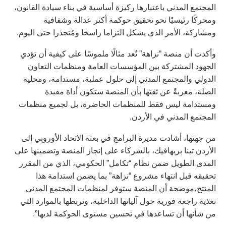
المجتمع المدني باعتبارها ركيزة أساسية في بناء سيادة القانون،
ومحركًا رئيسيًا نحو تحقيق حوكمة أكثر عدالة وشفافية
ومشاركة، الأمر الذي يشكل التزاما راسخا ومُتجذرا حتى اليوم.
وأكدت أن منصة “نزاهة” تُعد مثالًا ملموسًا على كيفية أن تؤدي
الجهود المشتركة بين المؤسسات العامة ومنظمات التعاون
الدولي والمجتمع المدني إلى حلول عملية، مستدامة، ومحلية
الصلة، معربةً عن ثقتها بأن المنصة ستكون أداة مفيدة
ومستدامة ليس فقط للمنظمات الحاضرة، بل لجميع منظمات
المجتمع المدني في الأردن.
‏من جهتها، أشادت مديرة البرامج في بعثة الاتحاد الأوروبي إلى
الأردن تينا بريهافيك، بالشركاء على إنجاز المنصة وتضمينها على
المدى الطويل ضمن نظام “تكامل” الحكومي، الذي من المقرر
تحقيقه قبل انتهاء مشروع “نزاهة” بما يضمن استدامة هذا
المنتج،موضحة أن المنصة ستوفر لمنظمات المجتمع المدني
تغذية راجعة فورية حول آلياتها الداخلية، وتربطها بالموارد التي
من شأنها أن تساعدها في تحسين مستوى الحوكمة لديها”.