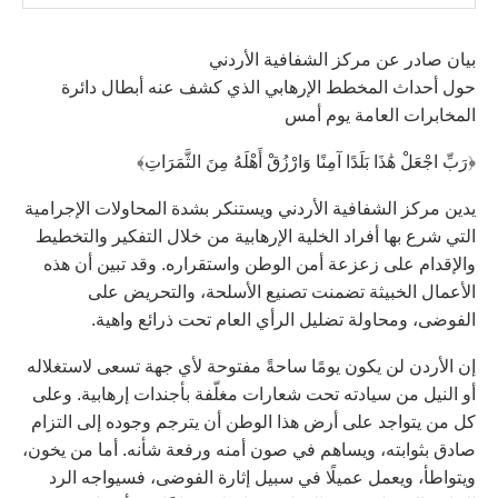
بيان صادر عن مركز الشفافية الأردني
حول أحداث المخطط الإرهابي الذي كشف عنه أبطال دائرة
المخابرات العامة يوم أمس
﴿رَبِّ اجْعَلْ هَٰذَا بَلَدًا آمِنًا وَارْزُقْ أَهْلَهُ مِنَ الثَّمَرَاتِ﴾
يدين مركز الشفافية الأردني ويستنكر بشدة المحاولات الإجرامية
التي شرع بها أفراد الخلية الإرهابية من خلال التفكير والتخطيط
والإقدام على زعزعة أمن الوطن واستقراره. وقد تبين أن هذه
الأعمال الخبيثة تضمنت تصنيع الأسلحة، والتحريض على
الفوضى، ومحاولة تضليل الرأي العام تحت ذرائع واهية.
إن الأردن لن يكون يومًا ساحةً مفتوحة لأي جهة تسعى لاستغلاله
أو النيل من سيادته تحت شعارات مغلّفة بأجندات إرهابية. وعلى
كل من يتواجد على أرض هذا الوطن أن يترجم وجوده إلى التزام
صادق بثوابته، ويساهم في صون أمنه ورفعة شأنه. أما من يخون،
ويتواطأ، ويعمل عميلًا في سبيل إثارة الفوضى، فسيواجه الرد