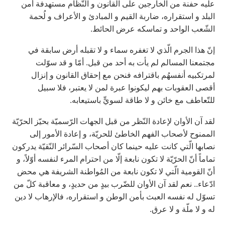
عليه حفنة من الخارجين على القانون و النّظام مستهدفة أمن
البلد و استقراره، ضاربة القيم و المبادئ و الأعراف و لُحمة
الشّعب الواحد و تماسكه عرض الحائط.
إنّ هذا الجرم الّذي لا تغفره سماء و لا تقبله أرض سابقة في
مجتمعنا المسالم لم يأت به أحد من قبل. أمّا و قد سوّلت
لمرتكبيه أنفسهُم باقترافه فنحن مع إحقاق القانون و إنزال
أقصى العقوبات بهم ليكونوا عبرة لمن لا يعتبر، فلا سبيل
للتّعاطف مع خائن و لا طاقة لسويٍّ باستيعابه.
لقد آن الأوان لإعادة النّظر من قبل الجهات الرّسميّة بحيّز الحرّيّة
الممنوح لأصحاب الفهم الخاطئ للحريّة، و إعادة الأمور إلى
نصابها الّتي كانت عليه حينما كان أصحاب السّرائر النّقيّة يدركون
تماماً أنّ الحرّيّة لا تكون نابعة إلّا من احترام المرء لنفسه أوّلاً، و
أنّ القومية الّتي لا تكون نابعة من المُواطنة الشريفة هي محض
ادّعاء.. نعم لقد آن الأوان للضّرب بيدٍ من حديدٍ، و معاقبة كلّ من
تسوّل له نفسه العبث بأمن الوطن و استقراره، فالإرهاب لا دين
له و لا ملّة و لا عرق.