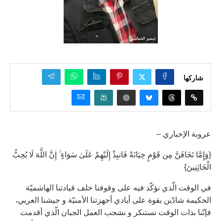
شاركها
عروبة الإخباري –
{وَإِمَّا تَخَافَنَّ مِن قَوْمٍ خِيَانَةً فَانبِذْ إِلَيْهِمْ عَلَىٰ سَوَاءٍ ۚ إِنَّ اللَّهَ لَا يُحِبُّ
الْخَائِنِينَ}
في الوقت الّذي نؤكّد فيه على وقوفنا خلف قيادتنا الهاشميّة
الحكيمة شادّين بقوة على أيادي أجهزتنا الأمنيّة و جيشنا العربي،
فإنّنا بذات الوقت نستنكر و نشجب العمل الجبان الّذي أقدمت