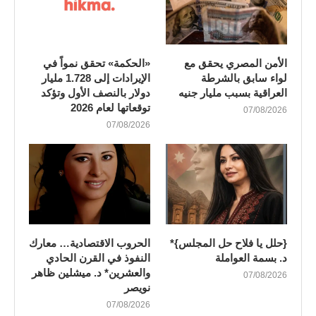
الأمن المصري يحقق مع
«الحكمة» تحقق نمواً في
لواء سابق بالشرطة
الإيرادات إلى 1.728 مليار
العراقية بسبب مليار جنيه
دولار بالنصف الأول وتؤكد
توقعاتها لعام 2026
07/08/2026
07/08/2026
{حلل يا فلاح حل المجلس}*
الحروب الاقتصادية… معارك
د. بسمة العواملة
النفوذ في القرن الحادي
والعشرين* د. ميشلين ظاهر
07/08/2026
نويصر
07/08/2026