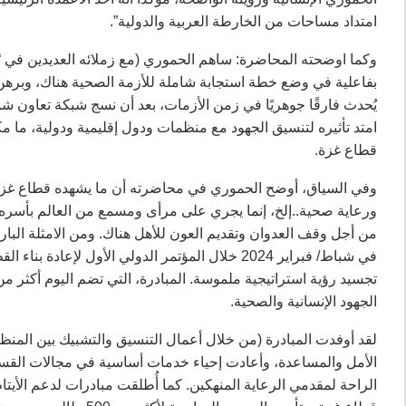
امتداد مساحات من الخارطة العربية والدولية”.
وكما اوضحته المحاضرة: ساهم الحموري (مع زملائه العديدين في “
بفاعلية في وضع خطة استجابة شاملة للأزمة الصحية هناك، وبرهن م
يُحدث فارقًا جوهريًا في زمن الأزمات، بعد أن نسج شبكة تعاون شمل
امتد تأثيره لتنسيق الجهود مع منظمات ودول إقليمية ودولية، ما م
قطاع غزة.
وفي السياق، أوضح الحموري في محاضرته أن ما يشهده قطاع غز
ورعاية صحية..إلخ، إنما يجري على مرأى ومسمع من العالم بأسره
من أجل وقف العدوان وتقديم العون للأهل هناك. ومن الامثلة البار
في شباط/ فبراير 2024 خلال المؤتمر الدولي الأول
الجهود الإنسانية والصحية.
الأمل والمساعدة، وأعادت إحياء خدمات أساسية في مجالات الق
الراحة لمقدمي الرعاية المنهكين. كما أُطلقت مبادرات لدعم الأيت