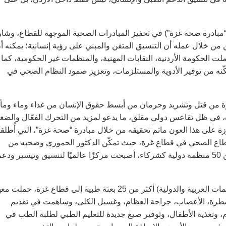
مبادرة صحة غزة”) في تحفيز المبادرات الصحية الموجهة للقطاع، وشا
ن خلال عمله أن التنسيق المتقن والمبني على رؤية إنسانية؛ يمكنه أ
ت الحكومة الأردنية، النقابات المهنية، والمنظمات غير الحكومية، كما
كّنه من توفير الأدوية والمستلزمات، وتعزيز صمود النظام الصحي في
ة من قتل وتشريد وحرمان من أبسط حقوق الإنسان من غذاء وماء ومأ
، في ظل تقاعس دولي مقلق، ما يدعو لمزيد من التحرك الفعّال والض
زة على هذا العون ماتم تحقيقه من خلال مبادرة “صحة غزة”، التي أُطل
 لإعادة بناء القطاع الصحي في قطاع غزة، حيث تمكّن الدكتور الحموري وصحبه من
تجسيد رؤية استراتيجية ملموسة. المبادرة، التي تضم اليوم أكثر من 50 منظمة دولية كشركاء، أصبحت مركزًا عالميًا لتنسيق وتيسير ود
لقد أوفدت المبادرة (من خلال أعمال التنسيق والتشبيك بين المنظمات العربية والدولية) أكثر من 25 بعثة طبية إلى قطاع غزة، حملت
سطرة، الأعصاب، جراحة العظام، وغسيل الكلى، وساهمت في تقديم
ام، وتغذية الأطفال، وتوفير صيغ جديدة للتعليم الطبي لطلبة الطب في