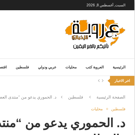
السبت, أغسطس 8, 2026
الرئيسية
العروبة كتب
محليات
عربي ودولي
فلسطين
اقتصا
اخر الاخبار
الصفحة الرئيسية
فلسطين
د. الحموري يدعو من “منتدى العص
فلسطين
محليات
د. الحموري يدعو من “منت