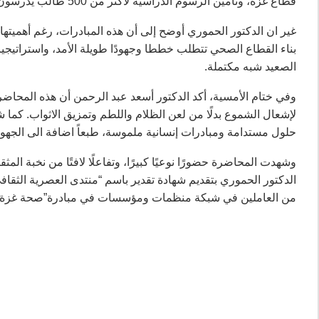
قطاع غزة، وتأمين الرسوم الدراسية لأكثر من 500 طالب يدرسون في مصر والأردن، بالإضافة إلى برامج تدريب لما بعد التخرج.
غير ان الدكتور الحموري أوضح إلى أن هذه المبادرات، رغم أهميتها،
بناء القطاع الصحي تتطلب خططا وجهودًا طويلة الأمد، واستراتيجي
الصعيد شبه مكتملة.
وفي ختام الأمسية، أكد الدكتور أسعد عبد الرحمن أن هذه المحاضرة ت
لإشعال الشموع بدلًا من لعن الظلام واللطم وتمزيق الاثواب. كما 
حلول مستدامة ومبادرات إنسانية ملموسة، طبعاً اضافة الى الجهود
وشهدت المحاضرة حضورًا نوعيًا كبيرًا، وتفاعلًا لافتًا من نخبة الم
الدكتور الحموري بتقديم شهادة تقدير باسم “منتدى العصرية الثقافي
من العاملين في شبكة منظمات ومؤسسات في مبادرة”صحة غزة”