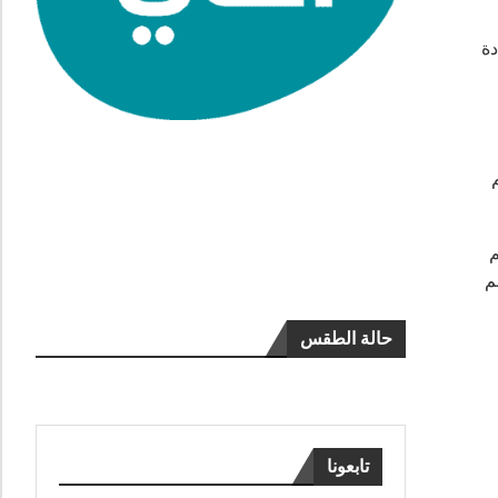
دة
م
م
حالة الطقس
تابعونا