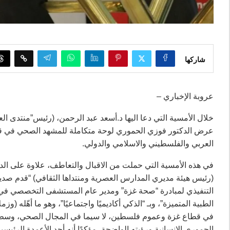
شاركها
عروبة الإخباري –
خلال الأمسية التي دعا اليها د.أسعد عبد الرحمن، (رئيس”منتدى الع
عرض الدكتور فوزي الحموري لوحة متكاملة للمشهد الصحي في قط
العربي والفلسطيني والاسلامي والدولي.
في هذه الأمسية التي حملت من الاقبال والتعاطف، علاوة على الدف
(رئيس هيئة مديري المدارس العصرية ومنتداها الثقافي) “قدم صديق
التنفيذي لمبادرة “صحة غزة” ومدير عام المستشفى التخصصي في الأ
الطبية المتميزة”، وبـ “الذكي أكاديميًا واجتماعيًا”، وهو ما أهّله 
في قطاع غزة وعموم فلسطين، لا سيما في المجال الصحي، وسط مخت
الحموري الإنسانية ورؤيته الواضحة، مؤكدًا أنه أحد الأعمدة الرئ