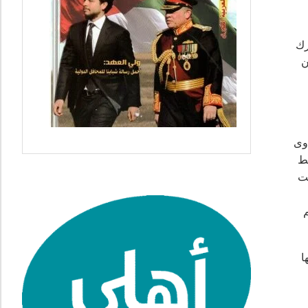
رك
ن
وى
غط
قت
عم
 معها