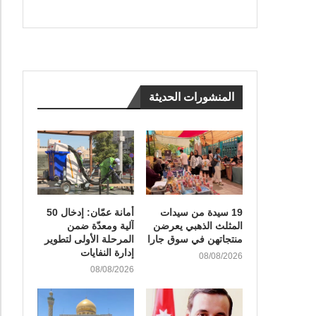
المنشورات الحديثة
19 سيدة من سيدات
أمانة عمّان: إدخال 50
المثلث الذهبي يعرضن
آلية ومعدّة ضمن
منتجاتهن في سوق جارا
المرحلة الأولى لتطوير
إدارة النفايات
08/08/2026
08/08/2026