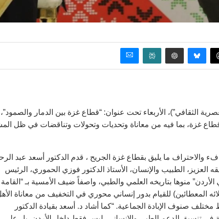
صرية الثقافي”)، الأربعاء تحت عنوان: “قطاع غزة بين الدمار والصمود”،
اع غزة، بما فيه من معاناة وتحديات وتحولات وتناقضات في ظل الم
ء والاحتراف ما يليق بقطاع غزة الجريح ، قدم الدكتور أسعد عبد الر
ه العزيز، الطبيب والإنسان، الأستاذ الدكتور فوزي الحموري، الرئيس
ردن” منوها بتاريخه العلمي والطبي، واصفاً ضيف الأمسية بـ “القامة
(وزملائه المعطائين) للقيام بدور إنساني محوري في التخفيف من معاناة الأه
لف صنوف الإبادة الجماعية. “كما أشاد د. أسعد بقيادة الدكتور
يسية في تنسيق الدعم الطبي والإنساني، ليس فقط داخل الأردن، بل على