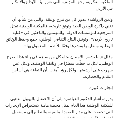
الملكية الفكرية، وحق المؤلف، التي تعزز بيئة الإبداع والابتكار
في الأردن.
وثمن الرواشدة «دور كل من تبرع بوثيقة، والتي من شأنها أن
تغني ذاكرة الوطن الحية وتوثق تاريخه، فالمكتبة الوطنية تمثل
المرجعية لمؤسسات الدولة، وللمهتمين والباحثين في «كتابة
تاريخ الأردن»، وتوثيق النتاج الثقافي الوطني، جمع وحفظ الوثائق
الوطنية وتنظيمها ونشرها وفقًا للأنظمة المعمول بها».
وقال «إننا نشعر بالامتنان تجاه كل من ساهم في بناء هذا الصرح
الوطني، لكل يد خطّت سطرًا في وثائقنا الوطنية، ولكل عين
سهرت على أرشفتها، ولكل رؤيا آمنت بأن الثقافة هي أساس
التقدم والحضارة».
إنجازات كبيرة
بدوره، أشار الدكتور العياصرة إلى أن الاحتفال باليوبيل الذهبي
للمكتبة الوطنية هذا العام يمثل محطة هامة لاستعراض الإنجازات
التي تحققت على مدار العقود الماضية، والتطلع إلى مستقبل