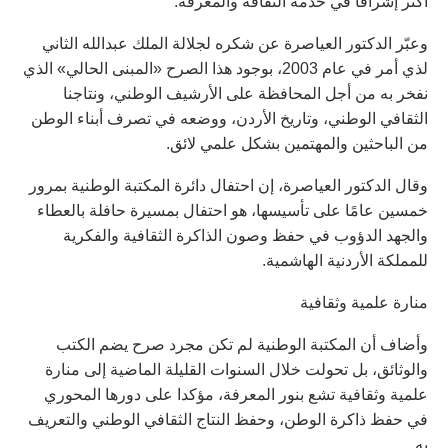
أكثر إشراقًا في خدمة الثقافة والمعرفة.
وعبّر الدكتور العياصرة عن شكره لجلالة الملك عبدالله الثاني
لذي أمر في عام 2003، بوجود هذا الصرح «المبنى الحالي» الذي
نفخر به من أجل المحافظة على الأرشيف الوطني، ونتاجنا
الثقافي الوطني، وتاريخ الأردن، ووضعه في تصرف أبناء الوطن
من الباحثين والمهتمين بشكل علمي لائق.
وقال الدكتور العياصرة، إن احتفال دائرة المكتبة الوطنية بمرور
خمسين عامًا على تأسيسها، هو احتفال بمسيرة حافلة بالعطاء
والجهد الدؤوب في حفظ وصون الذاكرة الثقافية والفكرية
للمملكة الأردنية الهاشمية.
منارة علمية وثقافية
وأضاف أن المكتبة الوطنية لم تكن مجرد صرح يضم الكتب
والوثائق، بل تحولت خلال السنوات القليلة الماضية إلى منارة
علمية وثقافية تشع بنور المعرفة، مؤكدا على دورها المحوري
في حفظ ذاكرة الوطن، وحفظ النتاج الثقافي الوطني والتعريف
به.