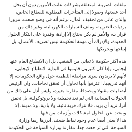
ملفات الضريبة المتعلقة بشركات عانت الأمرين دون أن يحل
أحد عقدتها، وصولا إلى المتأخرات المطلوبة للقطاع الخاص،
والذي عانى من تجفيف المال، برغم أنه في وضع صعب، مرورا
برديات الضريبة، وملف السيارات الكهربائية، وغير ذلك من
قرارات، والأمر لم يكن يحتاج إلا إرادة، وقدرة على ابتكار الحلول
الجديدة، والإدراك أن مهمة الحكومة ليس تصريف الأعمال، بل
إنتاجها وتحريكها.
هذه أكثر حكومة لا تعاني من الشغب، بل ان الانطباع العام عنها
إيجابي، وإذا كان كثيرون قاوموا في البداية الانطباع الإيجابي،
لأنهم لا يريدون سوى مواصلة اللطمية حول واقع الحكومات، إلا
أنهم تدريجيا، اعترفوا بأنها تحاول أن تحقق نجاحات، وان الرئيس
أيضا بات مقبولا ومصدقا، مقارنة بغيره، وليس أدل على ذلك من
الجولات الميدانية التي لم تعد تجميلية ولا بروتوكولية، بل تحقق
أثرا، نريد أن يزيد، فلا نترك قرية نائية، ولا بادية، ولا مدينة، إلا
ونبحث عن الحلول لمشكلات وأزمات من فيها.
هذا لا يعني أيضا عدم وجود نقاط ضعف، أبرزها ربما وزارة
السياحة التي تراجعت جدا، مقارنة بوزارة السياحة في الحكومة