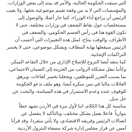
التي سبقت الحكومة الحالية، والأمر قد يمتد إلى بعض الوزارات،
والمؤسسات التي لا بد من وقفة تقييم موضوعية بحقها، ولا يعيب
الرئيس أن يراجع أداء الوزراء، كما جار أصلا، والوصول إلى
مستخلصات حول نقاط الضعف في وزارات مختلفة، حتى لا
تكون القوة هنا في رأس الجسم الحكومي، والضعف في
الأطراف، والوقت متاح، لمثل هذه التغييرات التي أحسب أن
الرئيس سيفعلها نهاية المطاف، وبشكل موضوعي، حتى لا يخسر
التراكمات الإيجابية.
كما ننتقد أيضا النزوع للإصلاح الإداري من خلال التقاعد المبكر،
وكأننا ننقل مشكلة الرواتب من الخزينة إلى الضمان الاجتماعي،
بما يسبب الضرر للموظفين، ويجعلنا نخسر كفاءات، ويرهق
العائلات ماليا في سن مبكرة أيضا، وهو ملف ندعو الحكومة
للوقوف عنده وعدم الاستمرار في هذه السياسة، والبحث عن
حل بديل.
مناسبة كل هذا الكلام، اننا لأول مرة في الأردن نشهد خطاً
موازياً فاعلا يعمل بشكل مختلف، وبالتأكيد لا ينفصل عن
اتصالات الرئيس وفريقه الاقتصادي، ولا يأتي منفردا، وقد قرأنا
أمس عن قرار مجلس إدارة شركة مصفاة البترول الأردنية