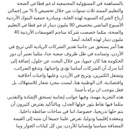
بالمساهمة في المسؤولية المجتمعية لدعم قطاعي الصحة
والتعليم الممتد ثلاث سنوات من خلال تخصيص 5 % من إجمالي
أرباح الشركة السنوية لهذه الغاية، ومبادرة جمعية البنوك الأردنية
الأسبوع الماضي بتخصيص 90 مليون دينار لدعم قطاعي التعليم
والصحة، مثلما خصصت شركة مناجم الفوسفات الأردنية 40
مليون دينار لهذه الغاية، أيضا.
هذا أمر يستحق من جانبنا تقدير الشركات الريادية التي تربح في
الأردن، وتسانده في ظل ظروف صعبة جدا، مثلما نعتبر أن دور
الحكومة هنا كان حيويا، من خلال البحث عن حلول، إضافة إلى
أننا ندرك أن الشركات أساسا تؤدي واجباتها، وتدفع الضرائب،
وتشغل الكثيرين، وتربح في الأردن، وعليها واجبات أخلاقية
واقتصادية، لان الوطنية هنا، ليست مجرد شعار للاستهلاك، بل
فعل يتوجب ان نراه بأعيننا.
هذه التجرية مهمة، وفيها جوانب إيجابية تستحق الإشادة والتقدير،
مثلما فيها نقاط يثور حولها الجدل، وبالتأكيد يفترض كثيرون أن
يتم حلها تدريجيا، خصوصا، اننا في مناخات ضاغطة داخليا،
ومعقدة إقليميا ودوليا، تفرض علينا جميعا أن ننتبه إلى القيمة
المضافة سياسيا وإنسانيا للأردن، بين كل كيانات الجوار وما