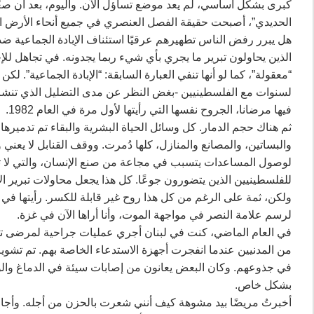
كبرى بشكل أساسي، لم يعد موضع تساؤل الآن. واليوم، بعد أن صعَّ
الحديدي”، أصبحت حقيقة الفصل العنصري في جميع أنحاء الأرض الف
‏هل يبرر رفض الناس تطهيرهم عرقيًا استئناف الإبادة الجماعية ضد
الذين يحاولون تبرير ما يجري بأي شيء ربما يجدونه. في تجاهل للإج
“معقولة”، كما لو أنها تنفي العبارة السابقة: “الإبادة الجماعية”. لك
لسنوات مع الفلسطينيين -بغض النظر عن مدى التضليل الذي تنشره ا
فيها مرضانا، الجروح نفسها التي رأيتها لأول مرة في العام 1982.‏
ثم هناك حجم الدمار. كل وسائل الحياة البشرية والبقاء تم تدميرها
والبساتين، والمصانع والمنازل، كلها دُمرت. ووقف القنابل لا يعن
لوصول المساعدات يتسبب في مجاعة من صنع الإنسان، والتي لا تقت
للفلسطينيين الذين يتضورون جوعًا. كل هذا يجعل محاولات تبرير الإ
لرسم علامة النصر في مواجهة الموت، وأنا أراها الآن في غزة.‏
في العام الماضي، كنت في لبنان أجري عمليات جراحية لمرضى تم 
من المدنيين عندما انفجرت أجهزة الاستدعاء الخاصة بهم. تم تشويه
في جذوعهم. وكان البعض يعانون من إصابات سيئة في الدماغ والو
بشكل خاص.‏
‏أخبرتُ مريضًا بيد مشوهة كيف أنني شعرت بالحزن من أجله. وأجا