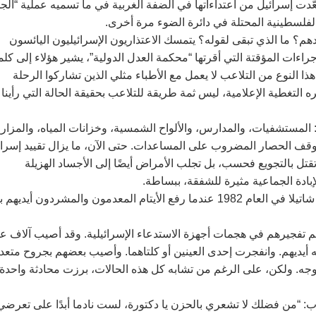
دت إسرائيل من اعتداءاتها في الضفة الغربية في ما تسميه عملية “الجد
لسطينية المحتلة في دائرة الضوء مرة أخرى.‏
هم؟ ما الذي تبقى لقوله؟ يتمسك الاعتذاريون الإسرائيليون اليائسون
راءات المؤقتة التي أقرتها “محكمة العدل الدولية”، يشير هؤلاء إلى كلم
ن هذا النوع من التلاعب لا يعمل مع الأطباء مثلي الذين تشاركوا الرحلة
لتغطية الإعلامية، ليس ثمة طريقة للتلاعب بحقيقة الحالة التي رأينا
: المستشفيات، والمدارس، والألواح الشمسية، وخزانات المياه، والمزار
ي وقف الحصار المضروب على المساعدات. حتى الآن، ما يزال تقييد إسرا
ل بالتجويع فحسب، بل تجلب الأمراض أيضًا إلى الأجساد الهزيلة
بادة الجماعية مثيرة للشفقة، ببساطة.‏
‏ولكن، ثمة على الرغم من كل هذا روح غير قابلة للكسر. رأيتها في شاتيلا في العام 1982 عندما رفع الأيتام المعدمون والمشردون أي
تفجيرهم في هجمات أجهزة الاستدعاء الإسرائيلية. وقد أصيب آلاف ع
 أيديهم. وانفجرت إحدى العينين أو كلتاهما. وأصيب بعضهم بجروح متعد
جه. ولكن، على الرغم من تشابه كل هذه الحالات، برزت محادثة واحدة
ب: “من فضلك لا تشعري بالحزن يا دكتورة، لست نادما أبدًا على تعرضي