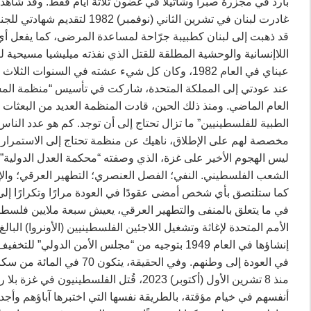
بارد في مجزرة صبرا وشاتيلا في غضون ثلاثة أيام فقط. وقد شاهد
‏غادرت لبنان في تشرين الثاني
قد ذهبت إلى لبنان كطبيبة جرّاحة لمساعدة المرضى، كما يفعل أي 
اللاإنسانية والوحشية المطلقة للقتل الذي نفذته ميليشيا مسيحية ل
عيناي في العام 1982، وكان كل شيء عشته في السنوات الثلاث والأربعين اللاحقة يؤكد هذا الإدراك فحسب.‏
عند عودتي إلى المملكة المتحدة، شاركت في تأسيس “منظمة المساع
العام الماضي. ومنذ ذلك الحين، قادت المنظمة العديد من البعثات
الطبية للفلسطينيين” ما تزال تحتاج إلى أن توجد. كم هو عدد النا
مخصصة لهم على الإطلاق، ناهيك عن منظمة تحتاج إلى الاستمرار في
‏ليس الهجوم الأخير على غزة، الذي وصفته “محكمة العدل الدولية”
الشعب الفلسطيني. النفي؛ الفصل العنصري؛ التطهير العرقي؛ والإ
كما ستلتصق بأي شخص أمضى عقودًا في العودة مرارًا وتكرارًا إلى ا
في ما يتعلق بالمنفى والتطهير العرقي، يعيش سبعة ملايين فلسطي
إنشاؤها في العام 1949 بتوجيه من “مجلس الأمن الدول
في العودة إلى وطنهم. وفي الحقيقة، يتكون 70 في المائة من سكان غزة من لاجئين جاؤوا من أجزاء أخرى من فلسطين. ‏
‏منذ 8 تشرين الأول (أكتوبر) 2023، قُتل ال
أنفسهم في خيام مؤقتة، بالطريقة نفسها التي اختبرها آباؤهم وأ