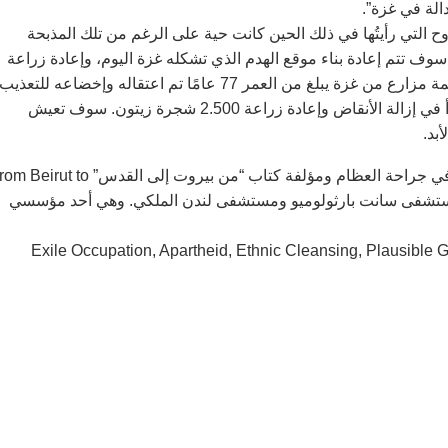
الة في غزة”.‏
ا. لكن الروح التي رأيتُها في ذلك الحين كانت حية على الرغم من تلك المذبحة
وف تتم إعادة بناء موقع الهدم الذي تشكله غزة اليوم، وإعادة زراعة
أشجار الزيتون، وسوف تُسمع ضحكات الأطفال مرة أخرى هناك. ثمة مزارع من غزة يبلغ من العمر 77 عامًا تم اعتقاله وإخضاعه للتعذيب
لأكثر من 40 يومًا، وهُدمت مزرعته بأكملها وقُتلت ماشيته. لكنه بدأ في إزالة الأنقاض وإعادة زراعة 2.500 شجرة زيتون. سوف تعيش
د.‏
*الدكتورة سوي تشاي أنغ Dr. Swee Chai Ang: طبيبة متخصصة في جراحة العظام ومؤلفة كتاب “‏‏من بيروت إلى القدس” o
لعظام في مستشفى سانت بارثولوميو ومستشفى لندن الملكي. وهي أحد مؤسسي