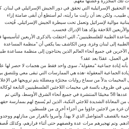
ت تلك المجزرة وعشتها معهم.‏
 (نوفمبر) 1982 لتقديم شهادتي للجنة التحقيق الإسرائيلية التي تحقق في دور الجيش الإسرائيلي في لبنان.
طبيب، ولكن بعد أن رأيت ما رأيته، لم أستطع أن أبقى صامتة إزاء
بنانية موالية لإسرائيل وتعمل تحت سيطرة الجيش الإسرائيلي. فُتِحت
دة الطبية للفلسطينيين”، التي احتفلت بالذكرى الأربعين لتأسيسها 
 الطبية إلى لبنان وغزة. ومن الكاشف بما يكفي أن “منظمة المساعدة
س الآخرين في جميع أنحاء العالم الذين يحتاجون إلى منظمة مساعدة طبي
 العمل، عقدًا بعد عقد؟‏
 بأنه إبادة جماعية “معقولة”، سوى واحد فقط من هجمات لا حصر لها عل
بادة الجماعية المعقولة -هذه هي الممارسات التي تبقى معي وتلتصق بي
لمخيمات بدلاً من سماع روايات مجترّة ومضللة يتم ترويجها في الإعلام.
ني في ظروف بائسة في مخيمات اللاجئين الفلسطينيين التابعة لوكالة
الأمم المتحدة لإغاثة وتشغيل اللاجئين الفلسطينيين (الأونروا) البالغ عددها 58 مخيمًا المنتشرة في جميع أنحاء الشرق الأوسط، والتي تم
ي” للتخفيف من المعاناة الشديدة للاجئي ‏‏النكبة‏‏، الذين لم يُسمح لهم بممارسة حقه
فلسطينيون في غزة بلا رحمة بالقصف المتواصل الذي لا يهدأ. وأُمروا بالفرار من منازلهم ووجدوا
جدادهم. وتم تهجيرهم مرات عدة وقصفهم حتى أثناء فرارهم، وكذلك قُص