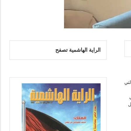
الراية الهاشمية تصفح
لتي
ول