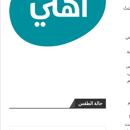
 كنتُ
في
ة
ى
،
‏
م
حالة الطقس
فت