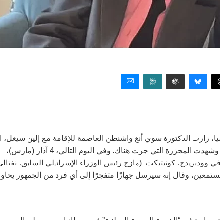
ا، زارت الدكتورة سوي أنغ واشنطن العاصمة للإقامة مع إلين سيغل، ا
كانت قد عملت أيضًا في “مستشفى غزة” في مخيم شاتيلا للاجئين وشهدت المجزرة التي جرت هناك. وفي اليوم التالي، 4 آذار (مارس)،
وودبريدج، كونيتيكت. (مازح رئيس الوزراء الإسرائيلي السابق، نفتالي
ية هارفارد للأعمال في 6 آذار (مارس) المستمعين، وقال إنه سيرسل جهازًا متفجرًا إلى أي فرد من الجمهور يحا