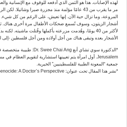
لهذه الإصابات. هذا هو الثمن الذي أدفعه للوقوف مع الإنسانية والعد
‏مر ما يقرب من 43 عامًا مؤلمة منذ مجزرة صبرا وشاتيل
المروعة، وما تزال حية الآن. إنها تعيش، على الرغم من كل شيء. س
الأشجار بعده وتبقى هناك من أجل أولاده ومن أجل فلسطين -إلى الأب
Jerusalem‏‏. أول امرأة يتم تعيينها استشارية لتقويم ا
جمعية “المعونة الطبية للفلسطينيين” الخيرية.‏
*نشر هذا المقال تحت عنوان: Exile Occupation, Apartheid, Ethnic Cleansing, Plausible Genocide: A Doctor’s Perspective