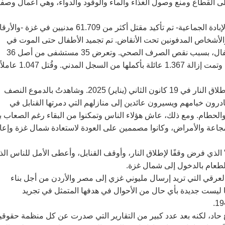
لى القطاع ومنع وصول الغذاء والماء والوقود والدواء، وهي أعمال وصفه
بحلول 3 شباط (فبراير) 2025 -بعد ستة عشر شهرًا من بدء حملة الإبادة الجماعية- تم تأكيد مقتل أكثر من 61.709 مدنيين في غزة -
ة والأشخاص المدفونين تحت الأنقاض. تم تجميد الأطفال حتى الموت في
الخيام، وأصبحت الأمراض المعدية متفشية، بما في ذلك شلل الأطفال، بسبب نقص الصرف الصحي. وتعرض 35 مستشفى من أصل 36
للهجوم. وتم تشريد 2.1 مليون شخص؛ وأصبح 35.055 طفلاً يتامى. وتمت إزالة 1.367 عائلة بأكملها من السجل المدني. وقُتل 1.047 عاملاً
‏شاهَد العالم وهو يحبس أنفاسه عندما تم التوصل إلى وقف هش لإطلاق النار في 19 كانون الثاني (يناير) 2025. وشاهدتُ بالدموع النصف
رون خيامهم ويسيرون عائدين إلى منازلهم التي دمرتها القنابل في
لحطام. ومع ذلك، عاش هؤلاء الناس وتمكنوا من البقاء رغم الصعاب ب
لمجاعة والأمراض، وكانوا مصممين على العودة لاستعادة شمال غزة وإعا
 الذي فرض وقفًا لإطلاق النار، وأوقف القنابل، وأعطى الأمل للناس الذ
لطعام بالدخول إلى شمال غزة. ‏
عرقي التي تريد إرسال مليوني غزي إلى مصر والأردن من أجل بناء
ها ليست جديدة بأي حال من الأحوال في هدفها المتمثل في تجريد
حاد، لكنه بعد عدد كبير من التقارير التي صدرت عن كل منظمة حقوقي