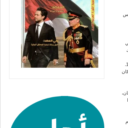
تأسيس
للعمل في
تحدثت إلى مرضاي وأحبائهم وعرفت عن التطهير العرقي لخمسين في المائة من الفلسطينيين الأصليين -750.000 شخص في العام 1948.
السكان
احد من 12 مخيمًا في لبنان،
ا
دم