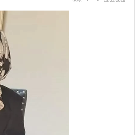
A+
19/03/2025
A-