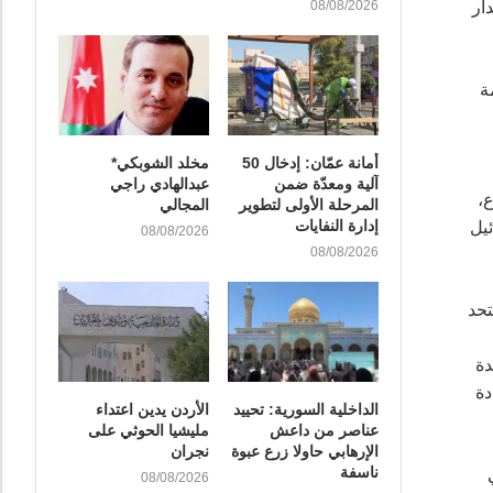
ار
08/08/2026
ة
أمانة عمّان: إدخال 50
مخلد الشوبكي*
آلية ومعدّة ضمن
عبدالهادي راجي
ع،
المرحلة الأولى لتطوير
المجالي
إدارة النفايات
ئيل
08/08/2026
08/08/2026
ديهم بتحد
دة
دة
الداخلية السورية: تحييد
الأردن يدين اعتداء
عناصر من داعش
مليشيا الحوثي على
الإرهابي حاولا زرع عبوة
نجران
ناسفة
08/08/2026