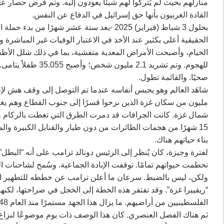
منازلهم بحيث لم يَتركوا لهم شيئًا يعودون إليه. وتم فرض حصار ع
القادة الغربيون بأنها حق إسرائيل في الدفاع عن النفس.‏
الحقيقية أعلى بكثير عند الأخذ في الاعتبار الوفيات غير المباشر
صحيًا. والقائمة تطول.‏
مليون من سكان غزة الذين نزحوا قسرًا إلى جنوب القطاع وهم يغاد
شمال غزة. كانت الجرافات قد دمرت الطرق التي تغطت بالركام وا
15 شهرًا من هجمات الطائرات من دون طيار والقنابل الكبيرة وا
بناء حياتهم هناك.‏
لفترة وجيزة، كان يُنظر إلى الرئيس دونالد ترامب على أنه “البطل”
تحطمت حيواتهم تمامًا. توقفت الإبادة الجماعية. وسُمح لشاحنات ا
‏ولكن، ليس بالضبط.‏ ‏سرعان ما أعلن ترامب عن خططه للتطهير ال
“ريفييرا غزة”. وقد تفتقر هذه الخطة إلى الخجل في صراحتها، لكن
الفلسطينيين من أراضيهم. ما يزال هذا الجهد مستمرًا منذ العام 1948.‏
ثم هناك الفصل العنصري. كان هذا الوصف ذات يوم موضوعًا لنزاع 