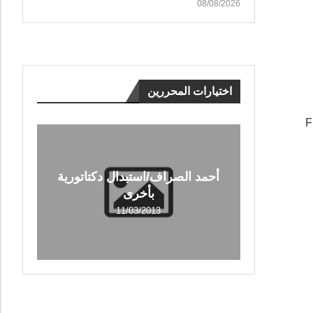
08/08/2026
اختيارات المحررين
From Beirut t
أحمد الصراف/استبدال دكتاتورية
بأخرى
11/03/2013