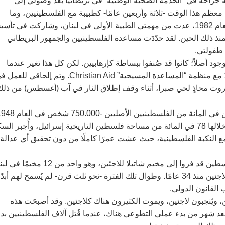
احة في “الخدمة الصحية الوطنية” في بريطانيا بعد وصولي إلى
م هذا الوقت -ثلاثة وأربعين عامًا- كطبيبة مع الفلسطينيين، وما
يزالون يخضعون للإبادة الجماعية ويتهددهم التطهير العرقي. في العام 1982، عدت من مهمتي الطبية الأولى في لبنان، وشاركت في 
 منذ ذلك الحين. لقد حدّدَت مساعدة الفلسطينيين والجمهور البريطاني
طفولتي.‏
 أصلاً؛ كانوا قد صُنفوا ببساطة كإرهابيين. لكن كل هذا تغير عندما
تطوعت كطبيبة جراحة لمعالجة الجرحى في لبنان في العام 1982 مع منظمة “المساعدة المسيحية” Christian Aid. وتم إلحاقي 
روت محاذٍ لحي صبرا، أثناء وقف إطلاق النار في آب (أغسطس) من ذلك
وحتى ذلك الحين، لم أكن قد سمعتُ قط عن ‏‏نكبتهم‏، التي تحولت خلالها 78 في المائة من مساحة فلسطين التاريخية إسرائيل، وأُجبر 
ع ‏‏النكبة الفلسطينية‏، حيث عشت عمرًا كاملًا من دون تحقيق أي عدالة
‏كان العديد من الفلسطينيين الذين تعرضوا للتطهير العرقي في فلسطين قد فروا إلى مخيم شاتيلا للاجئين، وهو و
خلال ‏‏النكبة‏‏. وعندما التقيت بهم لأول مرة، كانوا يعيشون مسبقًا كلاجئين منذ 34 عامًا. وطوال تلك الفترة -نحو ثلث قرن- لم يُسمح لهم أبدً
لقانون الدولي. ‏
ويُنجبون لاجئين، ويموت الكثيرون هناك كلاجئين. وقد أصبحَت هذه
حلة الثالثة واضحة وضوح الشمس في أيلول (سبتمبر) 1982، بعد شهر من بدء عملي التطوعي هناك، عندما قُتل آلاف الفلسطينيين ب