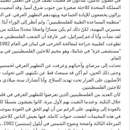
في غضون عامين،‏‏ سأكون قد قضيت نصف قرن في العمل كطبيبة جر
المملكة المتحدة كلاجئة صغيرة من جنوب شرق آسيا. وقد أمضيت معظ
“منظمة المساعدة الطبية للفلسطينيين”. ولم أنظر إلى الوراء أبدًا
مسيرتي المهنية، لكنّ ذلك لم يكن مسارًا واضحًا محددًا سلكته من 
لقد نشأت وأنا أدعم إسرائيل، غير عارفة أن الشعب الفلسطيني موجود
“مستشفى غزة” في شاتيلا، وهو مخيم للاجئين الفلسطينيين في بي
العام.
الأصليون على الفرار تحت تهديد السلاح. وأنا أتشارك سنة ميلادي م
للاجئين الفلسطينيين.‏
بالعودة إلى وطنهم، على الرغم من أن لهم الحق في العودة بموجب ا
في هذه المخيمات انقضت حيوات كاملة. فيها يعيش الناس كلاجئين، 
المر