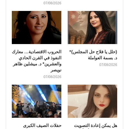
07/08/2026
{حلل يا فلاح حل المجلس}*
الحروب الاقتصادية… معارك
د. بسمة العواملة
النفوذ في القرن الحادي
والعشرين* د. ميشلين ظاهر
07/08/2026
نويصر
07/08/2026
هل يمكن إعادة التصويت
​حفلات الصيف الكبرى