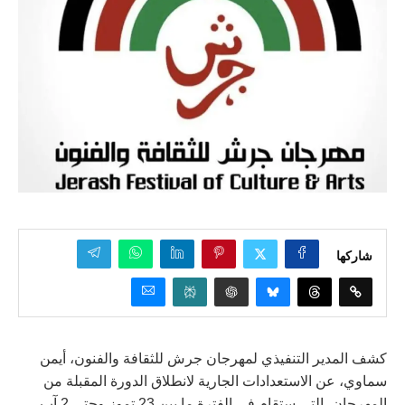
شاركها
كشف المدير التنفيذي لمهرجان جرش للثقافة والفنون، أيمن
سماوي، عن الاستعدادات الجارية لانطلاق الدورة المقبلة من
المهرجان، التي ستقام في الفترة ما بين 23 تموز وحتى 2 آب