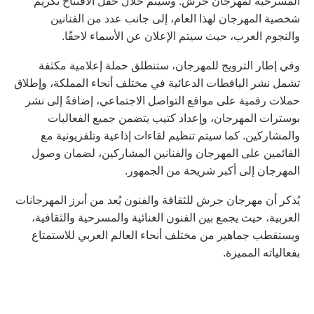
المسرحية لمهرجان جرش. وسيتم خلال حفل الافتتاح تكريم
شخصية المهرجان لهذا العام، إلى جانب عدد من الفنانين
والنجوم العرب، حيث سيتم الإعلان عن الأسماء لاحقًا.
وفي إطار الترويج للمهرجان، ستنطلق حملة إعلامية مكثفة
تشمل نشر اليافطات الدعائية في مختلف أنحاء المملكة، وإطلاق
حملات رقمية على مواقع التواصل الاجتماعي، إضافةً إلى نشر
بوسترات المهرجان، وإعداد كتيب يتضمن جميع الفعاليات
والمشاركين. كما سيتم تنظيم لقاءات إذاعية وتلفزيونية مع
القائمين على المهرجان والفنانين المشاركين، لضمان وصول
المهرجان إلى أكبر شريحة من الجمهور.
يُذكر أن مهرجان جرش للثقافة والفنون يُعد من أبرز المهرجانات
العربية، حيث يجمع بين الفنون الغنائية والمسرحية والثقافية،
ويستقطب جماهير من مختلف أنحاء العالم العربي للاستمتاع
بفعالياته المميزة.