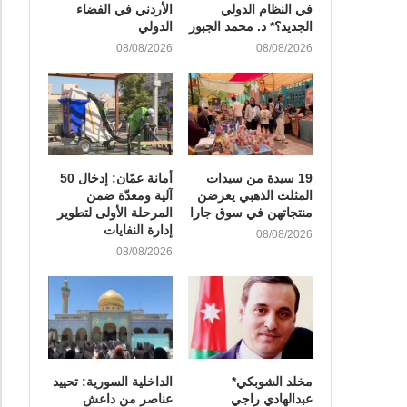
في النظام الدولي
الأردني في الفضاء
الجديد؟* د. محمد الجبور
الدولي
08/08/2026
08/08/2026
19 سيدة من سيدات
أمانة عمّان: إدخال 50
المثلث الذهبي يعرضن
آلية ومعدّة ضمن
منتجاتهن في سوق جارا
المرحلة الأولى لتطوير
إدارة النفايات
08/08/2026
08/08/2026
مخلد الشوبكي*
الداخلية السورية: تحييد
عبدالهادي راجي
عناصر من داعش