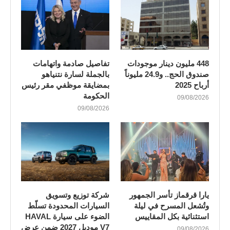
448 مليون دينار موجودات
تفاصيل صادمة واتهامات
صندوق الحج.. و24.9 مليوناً
بالجملة لسارة نتنياهو
أرباح 2025
بمضايقة موظفي مقر رئيس
الحكومة
09/08/2026
09/08/2026
يارا قرقماز تأسر الجمهور
شركة توزيع وتسويق
وتُشعل المسرح في ليلة
السيارات المحدودة تسلّط
استثنائية بكل المقاييس
الضوء على سيارة HAVAL
V7 موديل 2027 ضمن عرض
09/08/2026