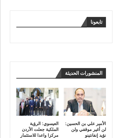
تابعونا
المنشورات الحديثة
الأمير علي بن الحسين:
العيسوي: الرؤية
لن أغير موقفي ولن
الملكية جعلت الأردن
نؤيد إنفانتينو
مركزا واعدا للاستثمار