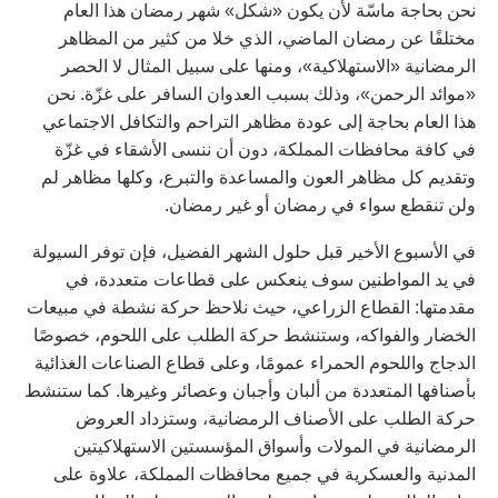
نحن بحاجة ماسّة لأن يكون «شكل» شهر رمضان هذا العام
مختلفًا عن رمضان الماضي، الذي خلا من كثير من المظاهر
الرمضانية «الاستهلاكية»، ومنها على سبيل المثال لا الحصر
«موائد الرحمن»، وذلك بسبب العدوان السافر على غزّة. نحن
هذا العام بحاجة إلى عودة مظاهر التراحم والتكافل الاجتماعي
في كافة محافظات المملكة، دون أن ننسى الأشقاء في غزّة
وتقديم كل مظاهر العون والمساعدة والتبرع، وكلها مظاهر لم
ولن تنقطع سواء في رمضان أو غير رمضان.
في الأسبوع الأخير قبل حلول الشهر الفضيل، فإن توفر السيولة
في يد المواطنين سوف ينعكس على قطاعات متعددة، في
مقدمتها: القطاع الزراعي، حيث نلاحظ حركة نشطة في مبيعات
الخضار والفواكه، وستنشط حركة الطلب على اللحوم، خصوصًا
الدجاج واللحوم الحمراء عمومًا، وعلى قطاع الصناعات الغذائية
بأصنافها المتعددة من ألبان وأجبان وعصائر وغيرها. كما ستنشط
حركة الطلب على الأصناف الرمضانية، وستزداد العروض
الرمضانية في المولات وأسواق المؤسستين الاستهلاكيتين
المدنية والعسكرية في جميع محافظات المملكة، علاوة على