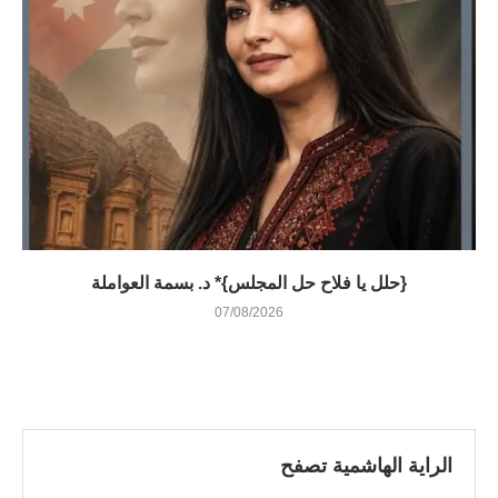
{حلل يا فلاح حل المجلس}* د. بسمة العواملة
07/08/2026
الراية الهاشمية تصفح