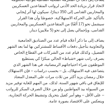
لاتخاذ قرار بزيادة الحد الأدنى لرواتب المتقاعدين العسكريين
والمحاربين القدامى إلى 350 دينارًا، سيكون لها أثر إيجابي
بالتأكيد على الحركة الاستهلاكية، خصوصًا وأن هذا القرار
سيشمل نحو (17 ألفًا) من المتقاعدين العسكريين والمحاربين
القدامى، وبإجمالي يصل إلى نحو (5 ملايين) دينار.
يضاف إلى ما ذكر أعلاه قيام عدد من الصناديق الجامعية
والتعاونية بتأجيل دفعات الأقساط للمشتركين بها لما بعد الشهر
الفضيل، وكذلك قيام عدد من الشركات في القطاع الخاص
بصرف راتب شهر «شباط» الحالي مبكرًا كي يستطيع
الموظفون شراء احتياجاتهم الرمضانية، في هذا الشهر الذي
يتضاعف فيه الاستهلاك، بل – بحسب دراسات – فإن الاستهلاك
خلال رمضان يزيد أكثر من ثلاث مرات على المعدل المعتاد
للإنفاق في باقي شهور السنة. لذلك، من المهم للغاية توفير مزيد
من السيولة بيد المواطنين ولو من خلال الصرف المبكر للرواتب
– على الأقل – وهو أمر كفيل بتحريك وتنشيط الحركة التجارية،
وينعكس على الاقتصاد بصورة عامة.