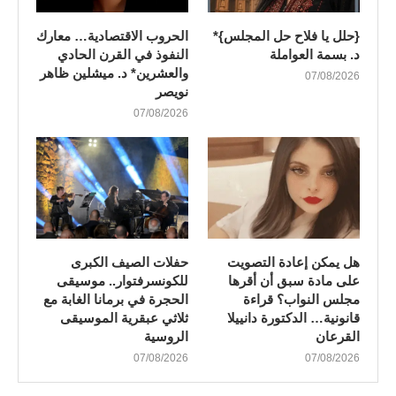
{حلل يا فلاح حل المجلس}*
الحروب الاقتصادية… معارك
د. بسمة العواملة
النفوذ في القرن الحادي
والعشرين* د. ميشلين ظاهر
07/08/2026
نويصر
07/08/2026
هل يمكن إعادة التصويت
​حفلات الصيف الكبرى
على مادة سبق أن أقرها
للكونسرفتوار.. موسيقى
مجلس النواب؟ قراءة
الحجرة في برمانا الغابة مع
قانونية… الدكتورة دانييلا
ثلاثي عبقرية الموسيقى
القرعان
الروسية
07/08/2026
07/08/2026