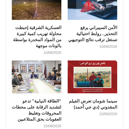
الأمن السيبراني يرفع
العسكرية الشرقية إحبطت
التحذير.. روابط احتيالية
محاولة تهريب كمية كبيرة
تستغل ترقب نتائج التوجيهي
من المواد المخدرة بواسطة
بالونات موجهة
10/08/2026
10/08/2026
سينما شومان تعرض الفيلم
“الطاقة النيابية” تدعو
المقدوني (دي جي أحمد)
لتشديد الرقابة على محطات
المحروقات وتغليظ
10/08/2026
العقوبات بحق المتلاعبين
10/08/2026