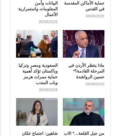
حماية الأماكن المقدسة
البيانات وأمن
في القدس
المعلومات واستمرارية
الأعمال
06/08/2026
06/08/2026
ماذا ينتظر الأردن في
السعودية ومصر وتركيا
المرحلة القادمة؟*
وباكستان تؤكد أهمية
حسين الرواشدة
حماية ممرات هرمز
وباب المندب
06/08/2026
06/08/2026
من جبل القلعة…* الاب
شاهين: اجتماع عمّان