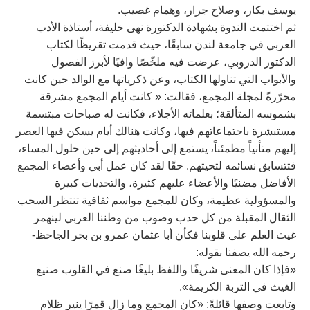
يوسف بكار، وصلاح جرار، وهمام غصيب.
ثم اختتمت الندوة بشهادة الدكتورة نهى خليفة، أستاذة الأدب
العربي في جامعة لندن سابقًا، حيث قدمت تقريظًا لكتاب
الدكتور الدروبي، عرضت فيه ملخّصًا وافيًا لأبرز الفصول
والأبواب التي تناولها الكتاب، وعن ذكرياتها مع الوالد حين كانت
محرّرةً لمجلة المجمع، فقالت: « كانت أيام المجمع مشرقة
بشموسه المتألقة؛ بعلمائه الأجلاء، فكانت له صباحات مبتسمة
مستبشرة باجتماعاتهم فيها، وكانت هنالك أيام يسكن فيها العصر
إليهم متأنياً مطمئناً، يستمع إلى أحاديثهم إلى حين حلول المساء،
فتتسابق نسائمه لتحيتهم. حقًا لقد كان عمل أبي وأعضاء المجمع
الأفاضل مضنيًا والأعضاء عليهم كثيرة، والتحديات كبيرة
والمسؤولية عظيمة، وكان للمجمع مواسم ثقافية تنتظر السحب
الثقال المقبلة من كل حدب وصوب من وطننا العربي لينهمر
غيث العلم على قلوبنا فكأن أبا عثمان عمرو بن بحر الجاحظ-
رحمه الله يصفنا بقوله:
«فإذا كان المعنى شريفًا واللفظ بليغًا صنع في القلوب صنيع
الغيث في التربة الكريمة».
وتابعت وصفها قائلةً: «كان المجمع وما زال قمرًا ينير ظلام