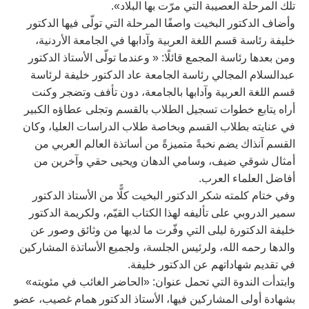
تلك المرحلة العصيبة التي مرّت بها البلاد».
وأضاف الدكتور البخيت واصفًا المرحلة التي تولّى فيها الدكتور
خليفة رئاسة قسم اللغة العربية وآدابها في الجامعة الأردنية،
ومن بعدها رئاسة المجمع قائلًا: « وعندما تولّى الأستاذ الدكتور
عبدالسلام المجالي رئاسة الجامعة عاد الدكتور خليفة لرئاسة
قسم اللغة العربية وآدابها بالجامعة، دون تأفف وتضجر وكنت
أراه يتابع خطوات تسجيل الطلاب بالقسم وتجلى عطاؤه الكبير
في عنايته بطلاب القسم وبخاصة طلاب الدراسات العليا، وكان
القسم آنذاك يضم نخبةً متميزةً من أساتذة العالم العربي من
أمثال شوقي ضيف، وسامي الدهان ويحيى حقي وآخرين من
أفاضل العلماء العرب.
وفي ختام كلمته شكر الدكتور البخيت كلًّا من الأستاذ الدكتور
سمير الدروبي على تأليفه لهذا الكتاب القيّم، ولكريمة الدكتور
خليفة الدكتورة ليلى التي وفّرت ما لديها من وثائق وصور عن
والدها رحمه الله، ولرئيس الجلسة، ولجميع الأساتذة المشاركين
في تقديم شهاداتهم عن الدكتور خليفة.
وابتدأت الندوة التي تحمل عنوان: «الحاضر الغائب في مئويته»
بشهادة أولى المشاركين فيها، الأستاذ الدكتور همام غصيب، عضو