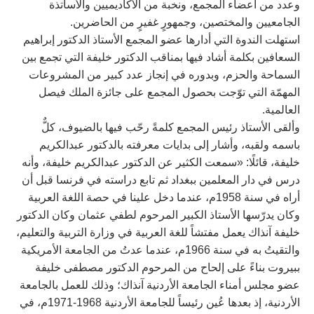
وعدد من أعضاء المجمع، ونخبة من الأكاديميين والأساتذة
الجامعيين والمختصين، وجمهورٍ غفيرٍ من الحاضرين.
استهلت الندوة التي أدارها عضو المجمع الأستاذ الدكتور إبراهيم
السعافين بكلمة أشاد فيها بمناقب الدكتور خليفة التي تجمع بين
السماحة والحزم، وبدوره في إنجاز عدد كبير من المشروعات
المهمّة التي توّجت بحصول المجمع على جائزة الملك فيصل
العالمية.
وألقى الأستاذ رئيس المجمع كلمةً رحّب فيها بالضيوف، كلٌّ
باسمه ولقبه، وأشار إلى بدايات معرفته بالدكتور عبدالكريم
خليفة، قائلًا: «سمعت الكثير عن الدكتور عبدالكريم خليفة، وأنه
درس في دار المعلمين ببغداد ثم تابع دراسته في فرنسا قبل أن
أراه في سنة 1958م، عندما دخل علينا في حصة اللغة العربية
وكان يدرّسها الأستاذ الكبير المرحوم لطفي عثمان وكان الدكتور
خليفة آنذاك يعمل مفتشاً للغة العربية في وزارة التربية والتعليم،
والتقيتُ به في سنة 1966م، عندما عدتُ من الجامعة الأمريكية
ببيروت بناءً على إلحاح من المرحوم الدكتور مصطفى خليفة
عضو مجلس أمناء الجامعة الأردنية آنذاك؛ وذلك للعمل بالجامعة
الأردنية، إذ بعدها عُين رئيساً للجامعة الأردنية 1968-1971م، في