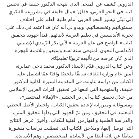
الدروبي كشف عن المنحى الذي انتهجه الدكتور خليفة في تحقيق
كتبه في النحو العربي، فقال: «مال خليفة في مشروعه الفكري
إلى تبنّي تيسير النحو العربي أمام طلبة العلم على اختلاف
مستوياتهم وتخصصاتهم، ويبدو لي أنه كان قد اعتمد في ذلك على
تجربة الأندلسيين في تعليم العربية لأبنائهم، فبدأ جهوده بتحقيق
كتاب» الواضح في علم العربية « لأبي بكر الزّبيدي الإشبيلي
الأندلسي النحوي المتوفى سنة تسع وسبعين وثلاثمئة للهجرة
الذي كان غرضه من تأليفه تربويًا تعليميًا».
وعن كتاب الدروبي قدّم الأستاذ الدكتور محمد ناجي عمايرة،
أمين عام وزارة الثقافة سابقًا ملخصًا وافيًا عمّا اشتمل عليه
الكتاب من دراسة تناولت في المقدمة السيرة الذاتية للدكتور
خليفة، والمنهجية التي اتبعها في تحقيق التراث العربي الإسلامي
من خلال تحقيق كتاب أبي ذر الخشني «الإملاء المختصر»،
ومسوغاته ومبرراته لإعادة تحقيق الكتاب، واختيار الأصل الخطي
المعتمد في التحقيق، ومن ثمّ الجهود التي بذلها لتحقيق المتن،
والدراسة العلمية والفهارس الفنية للكتاب، وأخيرًا عرض النتائج
التي توصل إليها، وملاحق الكتاب التي تضمّنت دراسات منشورة
سابقًا عن ثلاثة أيضًا من الأساتذة المتخصصين، وهم الأساتذة: