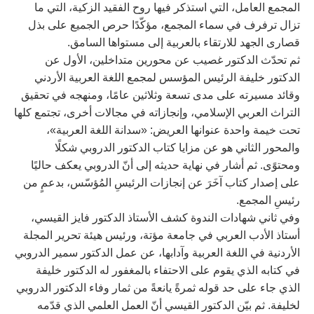
المجمع العامل، التي استذكر فيها روح الفقيد الزكية، التي ما
تزال ترفرف في سماء المجمع، مؤكّدًا حرص الجميع على بذل
قصارى الجهد للارتقاء بالعربية إلى مستواها السامق.
ثم تحدّث الدكتور غصيب عن محورين متداخلين، الأول عن
الدكتور خليفة الرئيس المؤسس لمجمع اللغة العربية الأردني
وقائد مسيرته على مدى تسعة وثلاثين عامًا، ومنهجه في تحقيق
التراث العربي الإسلامي، وإنجازاته في مجالات أخرى، تجتمع كلها
تحت خيمة واحدة عنوانها العريض: «سدانة اللغة العربية»،
والمحور الثاني هو عن مزايا كتاب الدكتور الدروبي شكلًا
ومحتوًى. ثم أشار في نهاية حديثه إلى أنّ الدروبي يعكف حاليًا
على إصدار كتاب آخَرَ عن إنجازات الرئيسِ المُؤسّس، بدعمٍ من
رئيسِ المجمع.
وفي ثاني شهادات الندوة كشف الأستاذ الدكتور فايز القيسي،
أستاذ الأدب العربي في جامعة مؤتة، ورئيس هيئة تحرير المجلة
الأردنية في اللغة العربية وآدابها، عن عمل الدكتور سمير الدروبي
في كتابه الذي يقوم على الاحتفاء بالمغفور له الدكتور خليفة
الذي جاء على حد قوله ثمرةً يانعةً من ثمار وفاء الدكتور الدروبي
لخليفة. ثم بيّن الدكتور القيسي أنّ العمل العلمي الذي قدّمه