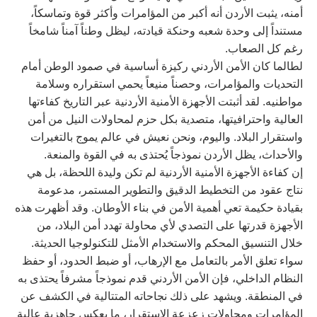
أمنه، يثبت الأردن أنه أكبر من المؤامرات وأكثر قوة وتماسكاً،
مستنداً إلى وحدة شعبه وحنكة قيادته، ليظل وطناً آمناً شامخاً
رغم كل الصعاب.
لطالما كان الأمن الأردني ركيزة أساسية في صمود الوطن أمام
التحديات والمؤامرات، وحصناً منيعاً يحمي استقراره وسلامة
مواطنيه. لقد أثبتت الأجهزة الأمنية الأردنية عبر التاريخ كفاءتها
العالية واحترافيتها، متصدية بكل حزم لمحاولات النيل من أمن
واستقرار البلاد. واليوم، ونحن نعيش في عالم يموج بالتغيرات
والأحداث، يظل الأردن نموذجاً يُحتذى به في القوة والمنعة.
إن كفاءة الأجهزة الأمنية الأردنية لم تكن وليدة اللحظة، بل هي
نتاج عقود من التخطيط الدقيق والتطوير المستمر، مدعومة
بقيادة حكيمة تعي أهمية الأمن في بناء الأوطان. وقد أظهرت هذه
الأجهزة قدرتها على التصدي لأي محاولة تهدد أمن البلاد، من
خلال التنسيق المحكم والاستخدام الأمثل للتكنولوجيا الحديثة.
سواء تعلق الأمر بالتعامل مع الإرهاب، أو ضبط الحدود، أو حفظ
النظام الداخلي، فإن الأمن الأردني قدم نموذجاً مشرفاً يحتذى به
في المنطقة. ويشهد على ذلك نجاحاته المتتالية في الكشف عن
المؤامرات ومحاولات زعزعة الاستقرار، ما يعكس جاهزية عالية