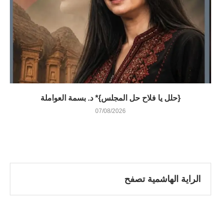
{حلل يا فلاح حل المجلس}* د. بسمة العواملة
07/08/2026
الراية الهاشمية تصفح