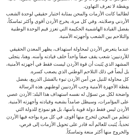
ويقظة لا تعرف التهاون.
لطالما كانت الأزمات والمحن بمثابة اختبار حقيقي لوحدة الشعب
الأردني وصلابته. وفي كل مرة، يخرج الأردن أقوى وأكثر تماسكاً،
بفضل القيادة الهاشمية الحكيمة التي تعزز قيم الوحدة الوطنية
والتلاحم بين الشعب وأجهزته الأمنية.
عندما يتعرض الأردن لمحاولة استهداف، يظهر المعدن الحقيقي
للأردنيين: شعب يقف صفاً واحداً خلف قيادته وأمنه. وهنا، يتجلى
المشهد الذي يُثبت أن قوة الأردن ليست فقط في أجهزته الأمنية،
بل أيضاً في ذلك التلاحم الوطني الذي يصعب كسره.
كل محاولة للنيل من أمن الأردن تبوء بالفشل الذريع، بفضل
يقظة الأجهزة الأمنية وحب الأردنيين لوطنهم. هذه الرسالة
واضحة لكل من تسوّل له نفسه استهداف هذا البلد: الأردن عصي
على المؤامرات، وسيظل صامداً بشعبه وقيادته وأجهزته الأمنية.
الأردن ليس فقط دولة قوية بأمنها، بل هو نموذج للدولة التي
تتعلم من المحن لتخرج منها أقوى. في كل مرة يواجه فيها الأردن
تحدياً، يُثبت للعالم أنه قادر على تحويل الأزمات إلى فرص،
والخروج منها أكثر منعة وتماسكاً.