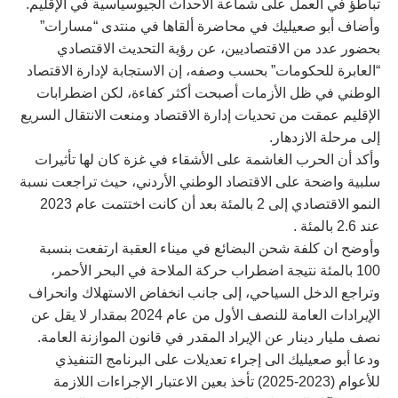
تباطؤ في العمل على شماعة الأحداث الجيوسياسية في الإقليم.
وأضاف أبو صعيليك في محاضرة ألقاها في منتدى “مسارات”
بحضور عدد من الاقتصاديين، عن رؤية التحديث الاقتصادي
“العابرة للحكومات” بحسب وصفه، إن الاستجابة لإدارة الاقتصاد
الوطني في ظل الأزمات أصبحت أكثر كفاءة، لكن اضطرابات
الإقليم عمقت من تحديات إدارة الاقتصاد ومنعت الانتقال السريع
إلى مرحلة الازدهار.
وأكد أن الحرب الغاشمة على الأشقاء في غزة كان لها تأثيرات
سلبية واضحة على الاقتصاد الوطني الأردني، حيث تراجعت نسبة
النمو الاقتصادي إلى 2 بالمئة بعد أن كانت اختتمت عام 2023
عند 2.6 بالمئة .
وأوضح ان كلفة شحن البضائع في ميناء العقبة ارتفعت بنسبة
100 بالمئة نتيجة اضطراب حركة الملاحة في البحر الأحمر،
وتراجع الدخل السياحي، إلى جانب انخفاض الاستهلاك وانحراف
الإيرادات العامة للنصف الأول من عام 2024 بمقدار لا يقل عن
نصف مليار دينار عن الإيراد المقدر في قانون الموازنة العامة.
ودعا أبو صعيليك الى إجراء تعديلات على البرنامج التنفيذي
للأعوام (2023-2025) تأخذ بعين الاعتبار الإجراءات اللازمة