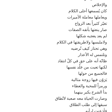
والإخلاص
كان يُسمعها أحلى الكلام
ويعاملها معاملة الأميرات
تغيّر كثيراً بعد الزواج
صار ينعتها بأتفه الصفات
لم يعد يعجبه شكلها
ولاملبسها ولاطريقتها في الكلام
وهي تحتار كيف تُرضيه
وتلتمس له الأعذار
ظانّة أنه على حق في كلّ انتقاد
لكنها تعبت من جَلْد نفسها
فالجميع من حولها
يَرَوْن فيها زوجة مثالية
ورمزاً للمحبة والعطاء
بدأ الشرخ يكبر بينهما
وصارت الحياة معه صعبة لاتُطاق
سبقها إلى طلب الطلاق
فأذعنت لرأيه