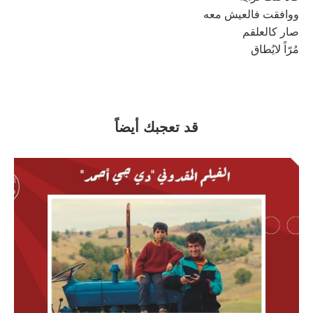
ووافقت فالعيش معه
صار كالعلقم
مُرّاً لايُطاق
قد تعجبك أيضاً