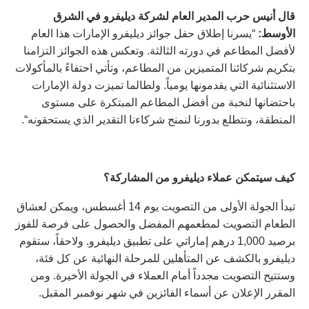
قال أنيس حرب المدير العام لشركة ديليفرو في الشرق
الأوسط
:
“
يسرنا إطلاق حفل جوائز ديليفرو الإمارات هذا العام
لأفضل المطاعم في دورته الثالثة
.
وتعكس هذه الجوائز التزامنا
بتكريم شركائنا المتميزين من المطاعم، وتأتي احتفاءً بالمأكولات
الاستثنائية التي يقدمونها يومياً
.
ولطالما تميزت دولة الإمارات
باحتضانها لنخبة من أفضل المطاعم المبتكرة على مستوى
المنطقة، ونتطلع بدورنا لنمنح شركاءنا التقدير الذي يستحقونه
“.
كيف سيتمكن عملاء ديليفرو من المشاركة؟
تبدأ الجولة الأولى من التصويت يوم
14
أغسطس، ويمكن لعشاق
الطعام التصويت لمطعمهم المفضل والحصول على فرصة للفوز
برصيد
1,000
درهم إماراتي على تطبيق ديليفرو
.
ولاحقاً، ستقوم
ديليفرو بالكشف عن المتأهلين للمرحلة النهائية عن كل فئة،
وستتيح التصويت مجدداً أمام العملاء في الجولة الأخيرة
.
ومن
المقرر الإعلان عن أسماء الفائزين في شهر نوفمبر المقبل
.