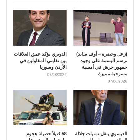
(زعل وخضرة – أوف سايد)
الدويري يؤكد عمق العلاقات
ترسم البسمة على وجوه
بين نقابتي المقاولين في
جمهور جرش في أمسية
الأردن وسوريا
مسرحية مميزة
07/08/2026
07/08/2026
العيسوي ينقل تمنيات جلالة
58 قتيلاً حصيلة هجوم