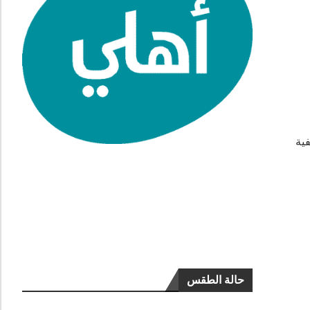
فية
حالة الطقس