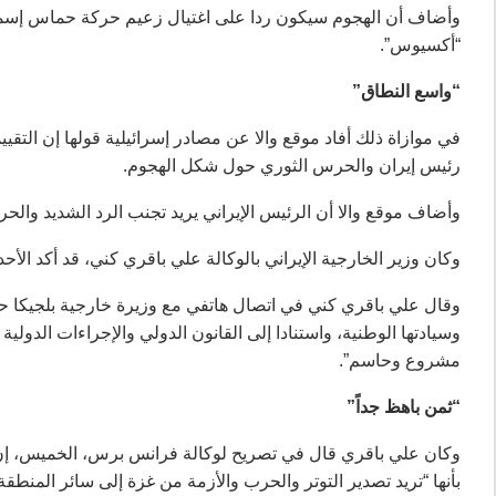
وأضاف أن الهجوم سيكون ردا على اغتيال زعيم حركة حماس إسماع
“أكسيوس”.
“واسع النطاق”
في موازاة ذلك أفاد موقع والا عن مصادر إسرائيلية قولها إن التقي
رئيس إيران والحرس الثوري حول شكل الهجوم.
وأضاف موقع والا أن الرئيس الإيراني يريد تجنب الرد الشديد والح
وكان وزير الخارجية الإيراني بالوكالة علي باقري كني، قد أكد ا
وقال علي باقري كني في اتصال هاتفي مع وزيرة خارجية بلجيكا حجة
وسيادتها الوطنية، واستنادا إلى القانون الدولي والإجراءات الدولي
مشروع وحاسم”.
“ثمن باهظ جداً”
وكان علي باقري قال في تصريح لوكالة فرانس برس، الخميس، إن اغتي
بأنها “تريد تصدير التوتر والحرب والأزمة من غزة إلى سائر المنطقة”