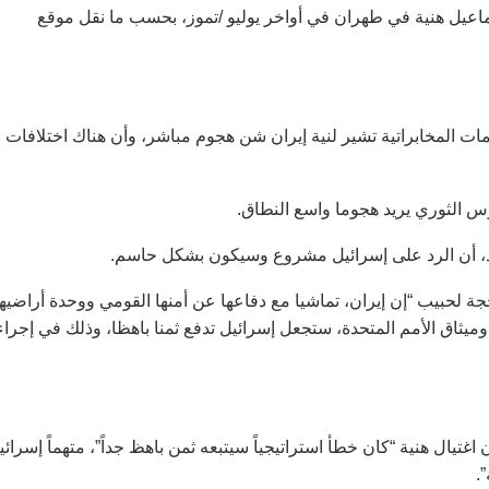
يل هنية في طهران في أواخر يوليو /تموز، بحسب ما نقل موقع
يمات المخابراتية تشير لنية إيران شن هجوم مباشر، وأن هناك اختلافات ب
رس الثوري يريد هجوما واسع النطاق.
لأحد، أن الرد على إسرائيل مشروع وسيكون بشكل حاسم.
 لحبيب “إن إيران، تماشيا مع دفاعها عن أمنها القومي ووحدة أراضيها
ة وميثاق الأمم المتحدة، ستجعل إسرائيل تدفع ثمنا باهظا، وذلك في إجراء
ال هنية “كان خطأ استراتيجياً سيتبعه ثمن باهظ جداً”، متهماً إسرائي
.