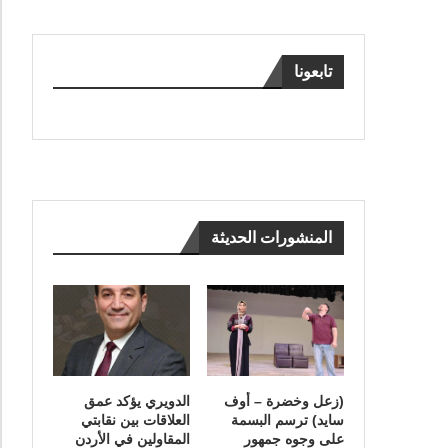
تابعونا
المنشورات الحديثة
(زعل وخضرة – أوف
الدويري يؤكد عمق
سايد) ترسم البسمة
العلاقات بين نقابتي
على وجوه جمهور
المقاولين في الأردن