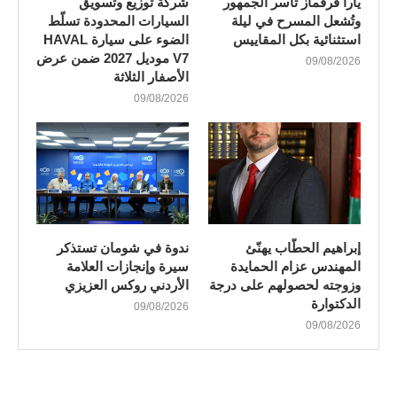
يارا قرقماز تأسر الجمهور
شركة توزيع وتسويق
وتُشعل المسرح في ليلة
السيارات المحدودة تسلّط
استثنائية بكل المقاييس
الضوء على سيارة HAVAL
V7 موديل 2027 ضمن عرض
09/08/2026
الأصفار الثلاثة
09/08/2026
إبراهيم الحطّاب يهنّئ
ندوة في شومان تستذكر
المهندس عزام الحمايدة
سيرة وإنجازات العلامة
وزوجته لحصولهم على درجة
الأردني روكس العزيزي
الدكتوارة
09/08/2026
09/08/2026