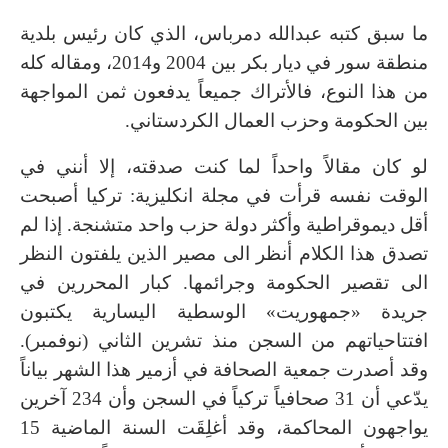
ما سبق كتبه عبدالله دمرباس، الذي كان رئيس بلدية
منطقة سور في ديار بكر بين 2004 و2014، ومقاله كله
من هذا النوع، فالأتراك جميعاً يدفعون ثمن المواجهة
بين الحكومة وحزب العمال الكردستاني.
لو كان مقالاً واحداً لما كنت صدقته، إلا أنني في
الوقت نفسه قرأت في مجلة انكليزية: تركيا أصبحت
أقل ديموقراطية وأكثر دولة حزب واحد متشنجة. إذا لم
تصدق هذا الكلام أنظر الى مصير الذين يلفتون النظر
الى تقصير الحكومة وجرائمها. كبار المحررين في
جريدة «جمهوريت» الوسطية اليسارية يكتبون
افتتاحياتهم من السجن منذ تشرين الثاني (نوفمبر).
وقد أصدرت جمعية الصحافة في أزمير هذا الشهر بياناً
يدّعي أن 31 صحافياً تركياً في السجن وأن 234 آخرين
يواجهون المحاكمة، وقد أغلِقَت السنة الماضية 15