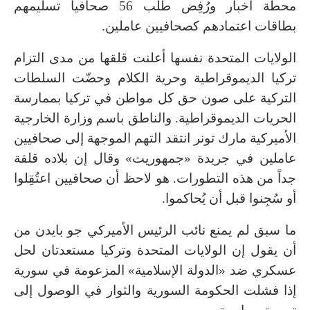
محطة أخبار ورُفِض طلب 56 صحافياً تسليمهم
بطاقات اعتمادهم كصحافيين عاملين.
الولايات المتحدة نفسها أعلنت قلقها من مدى التزام
تركيا الديموقراطية وحرية الكلام وحضّت السلطات
التركية على صون حق كل مواطن في تركيا بممارسة
الحريات الديموقراطية. والناطق باسم وزارة الخارجية
الأميركية مارك تونر انتقد التهم الموجهة إلى صحافيين
عاملين في جريدة «جمهوريت» وقال إن بلاده قلقة
جداً من هذه التطورات. هو لاحظ أن صحافيين اعتُقِلوا
أو سُجِنوا قبل أن يُحاكموا.
ما سبق لم يمنع نائب الرئيس الأميركي جو بايدن من
أن يقول إن الولايات المتحدة وتركيا مستعدتان لحل
عسكري ضد «الدولة الإسلامية» المزعومة في سورية
إذا فشلت الحكومة السورية والثوار في الوصول إلى