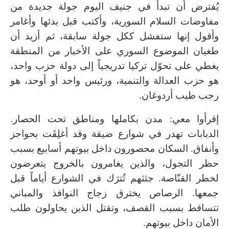
يُفترض أن تبدأ في جنيف اليوم جولة جديدة من
مفاوضات السلام السورية، وأكتب قبل بدئها وأغامر
وأقول إنها ستفشل ككل جولة سابقة، ثم أزيد أن
طغيان الموضوع السوري على الأخبار من المنطقة
يغطي على تحوّل تركيا تدريجياً إلى دولة حزب واحد،
هو حزب العدالة والتنمية، ورئيس واحد أو أوحد، هو
رجب طيب أردوغان.
إقرأوا معي: مدن بكاملها ومناطق تحت الحصار.
الدبابات تهدر في شوارع ضيقة وقد أغلِقَت بحواجز
وأنفاق. السكان محصورون داخل بيوتهم أسابيع بسبب
حظر التجول، والذين يغامرون بالخروج يتعرضون
لخطر القنّاصة. جثثهم تُترَك في الشوارع أياماً قبل
جمعها. الرصاص يخترق زجاج النوافذ والمباني
تتساقط بسبب القصف، وتقتل الذين يحاولون طلب
الأمان داخل بيوتهم.