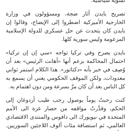
تسوية سياسية.
تصريح بايدن أثار ضجة، ومسؤولون في وزارة
الخارجية الأميركية اضطروا إلى الإيضاح، وقالوا إن
بايدن كان يتحدث عن حل عسكري للدولة الإسلامية
المزعومة وليس سورية كلها.
بايدن يصرح وفي تركيا تواجه «سي إن إن تركيا»
احتمال المحاكمة بزعم أنها «أهانت الرئيس» بعد أن
وُصِف في خبر بأنه «دكتاتور». هذا الكلام استمر ثواني
معدودات، ولكن الموقف الحكومي يعني أن يسمع به
كل الناس بعد أن كان مرَّ بسرعة ومن دون اهتمام به.
كنت رحبتُ يوماً بوصول رجب طيب أردوغان إلى
الحكم، وقدَّرتُ مواقفه من حصار غزة الى الأمم
المتحدة في نيويورك الى دافوس والمنتدى الاقتصادي
العالمي، ثم استضافة مئات ألوف اللاجئين السوريين.